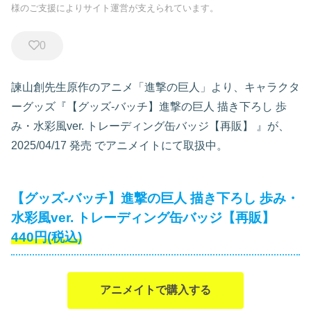
様のご支援によりサイト運営が支えられています。
0
諫山創先生原作のアニメ「進撃の巨人」より、キャラクタ
ーグッズ『【グッズ-バッチ】進撃の巨人 描き下ろし 歩
み・水彩風ver. トレーディング缶バッジ【再販】
』が、
2025/04/17 発売
でアニメイトにて取扱中。
【グッズ-バッチ】進撃の巨人 描き下ろし 歩み・
水彩風ver. トレーディング缶バッジ【再販】
440円(税込)
アニメイトで購入する