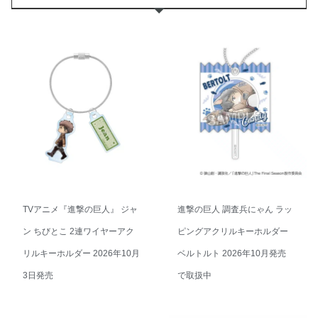
TVアニメ『進撃の巨人』 ジャ
進撃の巨人 調査兵にゃん ラッ
ン ちびとこ 2連ワイヤーアク
ピングアクリルキーホルダー
リルキーホルダー 2026年10月
ベルトルト 2026年10月発売
3日発売
で取扱中