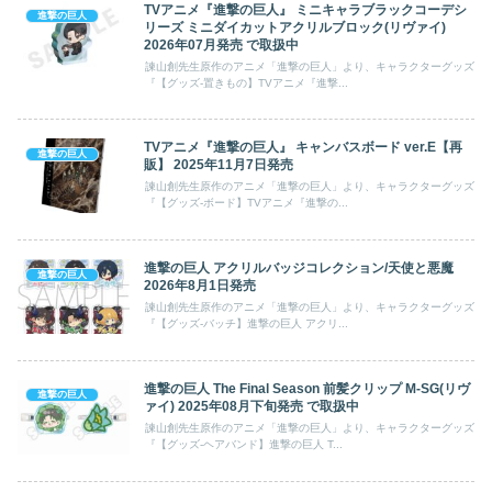
TVアニメ『進撃の巨人』 ミニキャラブラックコーデシ
進撃の巨人
リーズ ミニダイカットアクリルブロック(リヴァイ)
2026年07月発売 で取扱中
諫山創先生原作のアニメ「進撃の巨人」より、キャラクターグッズ
『【グッズ-置きもの】TVアニメ『進撃...
TVアニメ『進撃の巨人』 キャンバスボード ver.E【再
進撃の巨人
販】 2025年11月7日発売
諫山創先生原作のアニメ「進撃の巨人」より、キャラクターグッズ
『【グッズ-ボード】TVアニメ『進撃の...
進撃の巨人 アクリルバッジコレクション/天使と悪魔
進撃の巨人
2026年8月1日発売
諫山創先生原作のアニメ「進撃の巨人」より、キャラクターグッズ
『【グッズ-バッチ】進撃の巨人 アクリ...
進撃の巨人 The Final Season 前髪クリップ M-SG(リヴ
進撃の巨人
ァイ) 2025年08月下旬発売 で取扱中
諫山創先生原作のアニメ「進撃の巨人」より、キャラクターグッズ
『【グッズ-ヘアバンド】進撃の巨人 T...