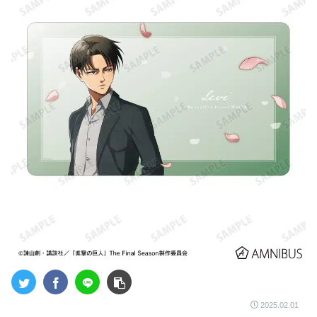
2025.02.01