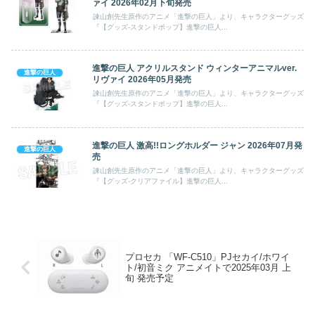
ァイ 2026年02月下旬発売
諫山創先生原作のアニメ「進撃の巨人」より、キャラクターグッズ
『【グッズ-スタンドポップ】進撃の巨人...
進撃の巨人 アクリルスタンド ウィンターアニマルver.
進撃の巨人
リヴァイ 2026年05月発売
諫山創先生原作のアニメ「進撃の巨人」より、キャラクターグッズ
『【グッズ-スタンドポップ】進撃の巨人...
進撃の巨人 激高!!ロングホルダー ジャン 2026年07月発
進撃の巨人
売
諫山創先生原作のアニメ「進撃の巨人」より、キャラクターグッズ
『【グッズ-クリアファイル】進撃の巨人...
プロセカ 「WF-C510」PJセカイ/ホワイ
ト/初音ミク アニメイトで2025年03月 上
旬 発売予定