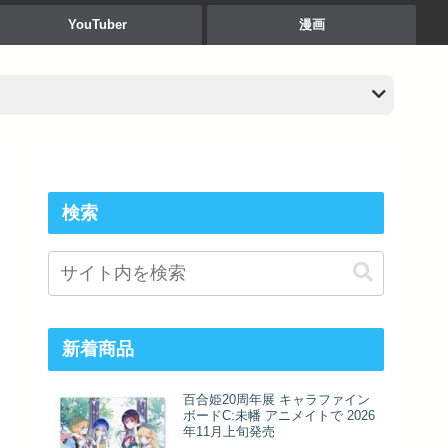
YouTuber
漫画
検索
新着商品
百合姫20周年展 キャラファイン
ボードC:未幡 アニメイトで 2026
年11月上旬発売