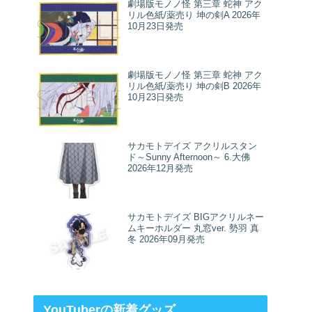
劇場版モノノ怪 第三章 蛇神 アク
リル色紙/薬売り 坤の剣A 2026年
10月23日発売
劇場版モノノ怪 第三章 蛇神 アク
リル色紙/薬売り 坤の剣B 2026年
10月23日発売
サカモトデイズ アクリルスタン
ド～Sunny Afternoon～ 6.大佛
2026年12月発売
サカモトデイズ BIGアクリルネー
ムキーホルダー 丸窓ver. 勢羽 真
冬 2026年09月発売
YouTuberの新着グッズ