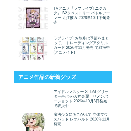
TVアニメ『ラブライブ! ニジガ
ク』 B2タペストリー バトルアー
マー 近江彼方 2026年10月下旬発
売
ラブライブ! お散歩は季節をまと
って。 トレーディングアクリル
カード 2026年11月発売 で取扱中
(アニメイト)
アニメ作品の新着グッズ
アイドルマスター SideM グリッ
ター缶バッジ/神楽麗 リメンバ
ーショット 2026年10月3日発売
で取扱中
魔法少女にあこがれて 立体マウ
スパッド レオパルト 2026年11月
発売