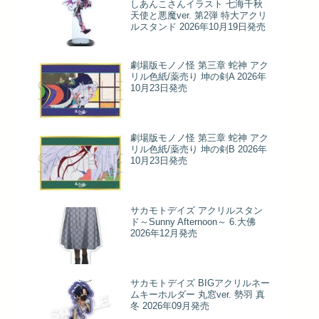
しあんこさんイラスト 七海千秋
天使と悪魔ver. 第2弾 特大アクリ
ルスタンド 2026年10月19日発売
劇場版モノノ怪 第三章 蛇神 アク
リル色紙/薬売り 坤の剣A 2026年
10月23日発売
劇場版モノノ怪 第三章 蛇神 アク
リル色紙/薬売り 坤の剣B 2026年
10月23日発売
サカモトデイズ アクリルスタン
ド～Sunny Afternoon～ 6.大佛
2026年12月発売
サカモトデイズ BIGアクリルネー
ムキーホルダー 丸窓ver. 勢羽 真
冬 2026年09月発売