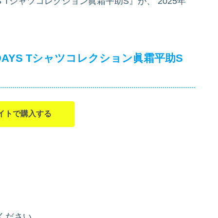
AYS Tシャツコレクション眞霜平助S』が、
2025年
 DAYS Tシャツコレクション眞霜平助S
イトで購入する
ください。