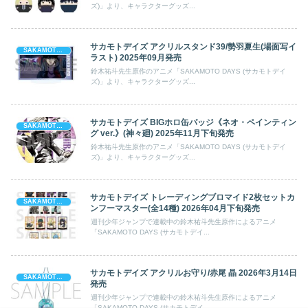
ズ)」より、キャラクターグッズ...
サカモトデイズ アクリルスタンド39/勢羽夏生(場面写イ
SAKAMOTO DAYS (サカモト デイズ)
ラスト) 2025年09月発売
鈴木祐斗先生原作のアニメ「SAKAMOTO DAYS (サカモトデイ
ズ)」より、キャラクターグッズ...
サカモトデイズ BIGホロ缶バッジ《ネオ・ペインティン
SAKAMOTO DAYS (サカモト デイズ)
グ ver.》(神々廻) 2025年11月下旬発売
鈴木祐斗先生原作のアニメ「SAKAMOTO DAYS (サカモトデイ
ズ)」より、キャラクターグッズ...
サカモトデイズ トレーディングブロマイド2枚セットカ
SAKAMOTO DAYS (サカモト デイズ)
ンフーマスター(全14種) 2026年04月下旬発売
週刊少年ジャンプで連載中の鈴木祐斗先生原作によるアニメ
「SAKAMOTO DAYS (サカモトデイ...
サカモトデイズ アクリルお守り/赤尾 晶 2026年3月14日
SAKAMOTO DAYS (サカモト デイズ)
発売
週刊少年ジャンプで連載中の鈴木祐斗先生原作によるアニメ
「SAKAMOTO DAYS (サカモトデイ...