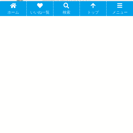
ホーム
いいね一覧
検索
トップ
メニュー
サカモトデイズ 朝倉 シン ar-Unity モチーフネームデザ
SAKAMOTO DAYS (サカモト デイズ)
イン ダイカットステッカー 2026年9月7日発売
週刊少年ジャンプで連載中の鈴木祐斗先生原作によるアニメ
「SAKAMOTO DAYS (サカモトデイ...
サカモトデイズ 蛍光キーホルダー<第1弾
> 坂本太郎 B キャラアニで 2025年4月発
売
サカモトデイズ 描き下ろしイラストカー
ドセット【JF25】 2025年05月発売