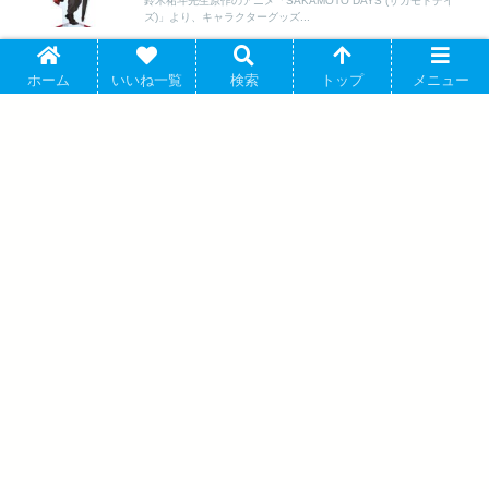
鈴木祐斗先生原作のアニメ「SAKAMOTO DAYS (サカモトデイ
ズ)」より、キャラクターグッズ...
ホーム
いいね一覧
検索
トップ
メニュー
サカモトデイズ CD風アクリルキーホルダー A
SAKAMOTO DAYS (サカモト デイズ)
BOX【まねきねこコラボ第2弾】【再販】 2025年12月
発売
鈴木祐斗先生原作のアニメ「SAKAMOTO DAYS (サカモトデイ
ズ)」より、キャラクターグッズ...
サカモトデイズ 蛍光キーホルダー<第1弾
> 朝倉シン キャラアニで 2025年4月発売
サカモトデイズ 描き下ろしステッカーセ
ット【JF25】⑤南雲 2025年05月発売