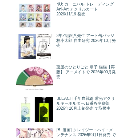
NU: カーニバル トレーディング
Ani-Art アクリルカード
2026/11/19 発売
3年Z組銀八先生 アート缶バッジ
桂小太郎 自由研究 2026年10月発
売
薬屋のひとりごと 扇子 猫猫【再
販】 アニメイトで 2026年09月発
売
BLEACH 千年血戦篇 蓄光アクリ
ルキーホルダー/日番谷冬獅郎
2026年10月上旬発売 で取扱中
[BL漫画] クレイジー・ハイ・メ
ンテナンス 2026年9月1日発売 で