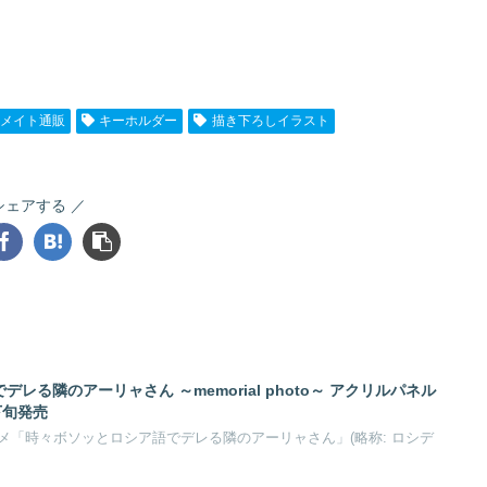
メイト通販
キーホルダー
描き下ろしイラスト
シェアする
レる隣のアーリャさん ～memorial photo～ アクリルパネル
下旬発売
メ「時々ボソッとロシア語でデレる隣のアーリャさん」(略称: ロシデ