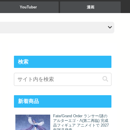
YouTuber
漫画
検索
新着商品
Fate/Grand Order ランサー/謎の
アルターエゴ・Λ(第二再臨) 完成
品フィギュア アニメイトで 2027
年06月発売