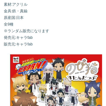
素材:アクリル
金具:鉄・真鍮
原産国:日本
全9種
※ランダム販売になります
発売元:キャラfab
販売元:キャラfab