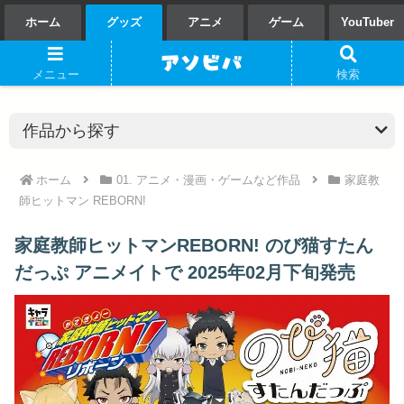
ホーム
グッズ
アニメ
ゲーム
YouTuber
メニュー
検索
ホーム
01. アニメ・漫画・ゲームなど作品
家庭教
師ヒットマン REBORN!
家庭教師ヒットマンREBORN! のび猫すたん
だっぷ アニメイトで 2025年02月下旬発売