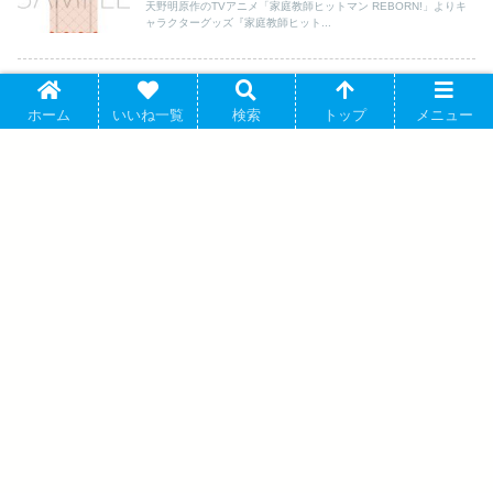
天野明原作のTVアニメ「家庭教師ヒットマン REBORN!」よりキ
ャラクターグッズ『家庭教師ヒット...
TVアニメ『家庭教師ヒットマンREBORN!』 レザーバ
家庭教師ヒットマン REBORN!
ッジ(丸形)M-NF (笹川 了平) アニメイトで 2026年03月
ホーム
いいね一覧
検索
トップ
メニュー
上旬発売
天野明原作のTVアニメ「家庭教師ヒットマン REBORN!」よりキ
ャラクターグッズ『TVアニメ『家...
Identity V CHARACTER DAY 2024Ver. キ
ャンバスボード 心眼 アニメイトで 2025
年05月下旬発売
文豪ストレイドッグス 春河35描き下ろし
アクリルスタンド 中原中也(C100) キャラ
アニで 2025年3月発売