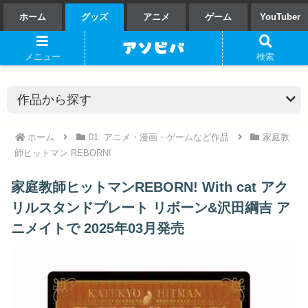
ホーム
グッズ
アニメ
ゲーム
YouTuber
メニュー
検索
ホーム
01. アニメ・漫画・ゲームなど作品
家庭教
師ヒットマン REBORN!
家庭教師ヒットマンREBORN! With cat アク
リルスタンドプレート リボーン&沢田綱吉 ア
ニメイトで 2025年03月発売