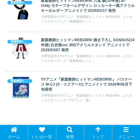
家庭教師ヒットマンREBORN! 六道 骸(10年後) ar-
家庭教師ヒットマン REBORN!
Unity モチーフネームデザイン ロッカーキー風アクリル
キーホルダー アニメイトで 2026/01/17 発売
天野明原作のTVアニメ「家庭教師ヒットマン REBORN!」よりキ
ャラクターグッズ『家庭教師ヒット...
家庭教師ヒットマンREBORN! 描き下ろし XANXUS(10
家庭教師ヒットマン REBORN!
年後) 白衣装ver. BIGアクリルスタンド アニメイトで
2026/03/07 発売
天野明原作のTVアニメ「家庭教師ヒットマン REBORN!」よりキ
ャラクターグッズ『家庭教師ヒット...
TVアニメ『家庭教師ヒットマンREBORN!』 パスケー
家庭教師ヒットマン REBORN!
ス M-CJ (S・スクアーロ) アニメイトで 2026年06月下
旬発売
天野明原作のTVアニメ「家庭教師ヒットマン REBORN!」よりキ
ャラクターグッズ『TVアニメ『家...
Identity V CHARACTER DAY 2024Ver. 缶
ホーム
いいね一覧
検索
トップ
メニュー
バッジセット 黄衣の王 アニメイトで