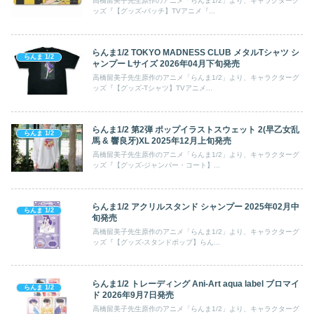
高橋留美子先生原作のアニメ「らんま1/2」より、キャラクターグ
ッズ『【グッズ-バッチ】TVアニメ『...
らんま1/2 TOKYO MADNESS CLUB メタルTシャツ シ
らんま 1/2
ャンプー Lサイズ 2026年04月下旬発売
高橋留美子先生原作のアニメ「らんま1/2」より、キャラクターグ
ッズ『【グッズ-Tシャツ】TVアニメ...
らんま1/2 第2弾 ポップイラストスウェット 2(早乙女乱
らんま 1/2
馬 & 響良牙)XL 2025年12月上旬発売
高橋留美子先生原作のアニメ「らんま1/2」より、キャラクターグ
ッズ『【グッズ-ジャンパー・コート】...
らんま1/2 アクリルスタンド シャンプー 2025年02月中
らんま 1/2
旬発売
高橋留美子先生原作のアニメ「らんま1/2」より、キャラクターグ
ッズ『【グッズ-スタンドポップ】らん...
らんま1/2 トレーディング Ani-Art aqua label ブロマイ
らんま 1/2
ド 2026年9月7日発売
高橋留美子先生原作のアニメ「らんま1/2」より、キャラクターグ