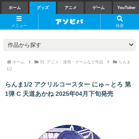
ホーム
グッズ
アニメ
ゲーム
YouTuber
メニュー
検索
ホーム
01. アニメ・漫画・ゲームなど作品
らんま
1/2
らんま1/2 アクリルコースター にゅ～とろ 第
1弾 C 天道あかね 2025年04月下旬発売