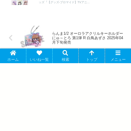
ッズ『【グッズ-ブロマイド】TVアニ...
らんま1/2 オーロラアクリルキーホルダー
にゅ～とろ 第1弾 R 白鳥あずさ 2025年04
月下旬発売
ホーム
いいね一覧
検索
トップ
メニュー
アニメぼっち・ざ・ろっく! 喜多郁代 デ
フォルメフィギュア 2025年12月発売
アバウト
プライバシーポリシー
お問い合わせ
© 2018 アソビバ.