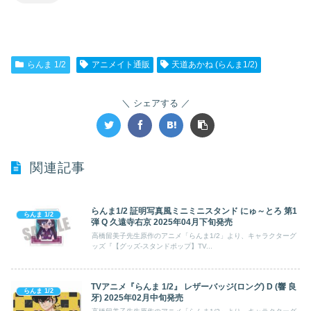
らんま 1/2
アニメイト通販
天道あかね (らんま1/2)
シェアする
関連記事
らんま1/2 証明写真風ミニミニスタンド にゅ～とろ 第1
らんま 1/2
弾 Q 久遠寺右京 2025年04月下旬発売
高橋留美子先生原作のアニメ「らんま1/2」より、キャラクターグ
ッズ『【グッズ-スタンドポップ】TV...
TVアニメ『らんま 1/2』 レザーバッジ(ロング) D (響 良
らんま 1/2
牙) 2025年02月中旬発売