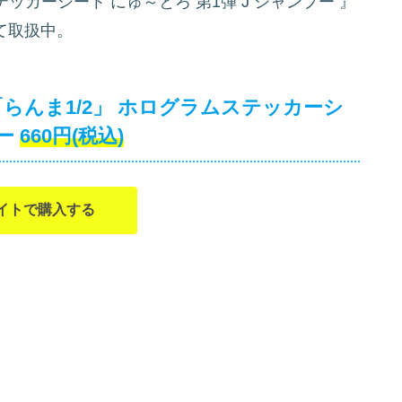
テッカーシート にゅ～とろ 第1弾 J シャンプー
』
て取扱中。
らんま1/2」 ホログラムステッカーシ
ー
660円(税込)
イトで購入する