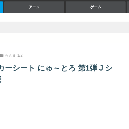
アニメ
ゲーム
らんま 1/2
ーシート にゅ～とろ 第1弾 J シ
売