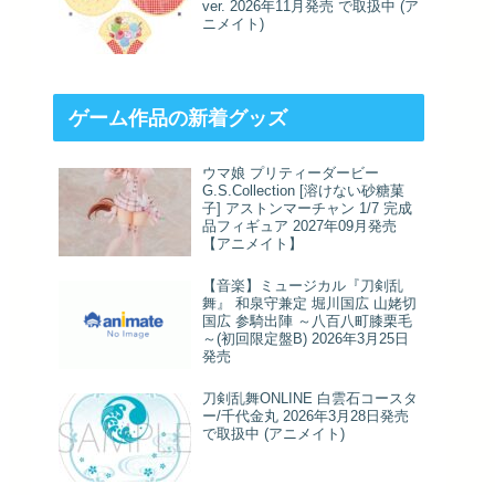
ver. 2026年11月発売 で取扱中 (ア
ニメイト)
ゲーム作品の新着グッズ
ウマ娘 プリティーダービー
G.S.Collection [溶けない砂糖菓
子] アストンマーチャン 1/7 完成
品フィギュア 2027年09月発売
【アニメイト】
【音楽】ミュージカル『刀剣乱
舞』 和泉守兼定 堀川国広 山姥切
国広 参騎出陣 ～八百八町膝栗毛
～(初回限定盤B) 2026年3月25日
発売
刀剣乱舞ONLINE 白雲石コースタ
ー/千代金丸 2026年3月28日発売
で取扱中 (アニメイト)