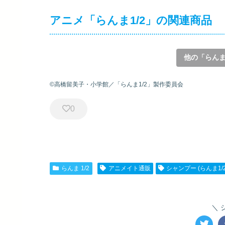
アニメ「らんま1/2」の関連商品
他の「らんま
©高橋留美子・小学館／「らんま1/2」製作委員会
0
らんま 1/2
アニメイト通販
シャンプー (らんま1/2