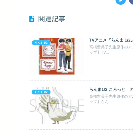
関連記事
TVアニメ『らんま 1/2
らんま 1/2
高橋留美子先生原作のア
ップ】TV...
らんま1/2 ころっと ア
らんま 1/2
高橋留美子先生原作のア
ップ】らん...