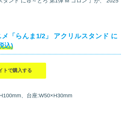
スタンド にゅ～とろ 第1弾 M コロン
』が、
2025
メ「らんま1/2」 アクリルスタンド に
(税込)
イトで購入する
H100mm、台座:W50×H30mm