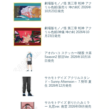
劇場版モノノ怪 第三章 蛇神 アク
リル色紙/薬売り 坤の剣C 2026年
10月23日発売
劇場版モノノ怪 第三章 蛇神 アク
リル色紙/神儀 坤の剣 2026年10
月23日発売
アオのハコ ステッカー/猪股 大喜
Season2 部活Ver. 2026年10月16
日発売
サカモトデイズ アクリルスタン
ド～Sunny Afternoon～ 7.勢羽 夏
生 2026年12月発売
サカモトデイズ 折りたたみミラ
ー 丸窓ver. 南雲 2026年09月発売