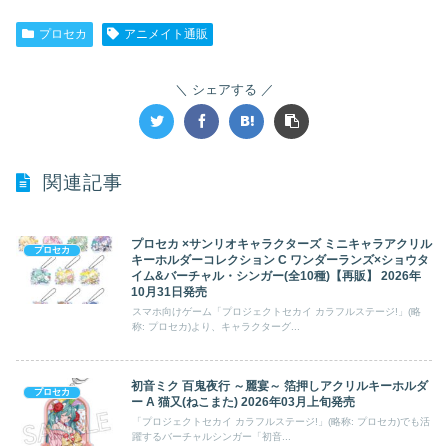
プロセカ
アニメイト通販
シェアする
関連記事
プロセカ ×サンリオキャラクターズ ミニキャラアクリル
プロセカ
キーホルダーコレクション C ワンダーランズ×ショウタ
イム&バーチャル・シンガー(全10種)【再販】 2026年
10月31日発売
スマホ向けゲーム「プロジェクトセカイ カラフルステージ!」(略
称: プロセカ)より、キャラクターグ...
初音ミク 百鬼夜行 ～麗宴～ 箔押しアクリルキーホルダ
プロセカ
ー A 猫又(ねこまた) 2026年03月上旬発売
「プロジェクトセカイ カラフルステージ!」(略称: プロセカ)でも活
躍するバーチャルシンガー「初音...