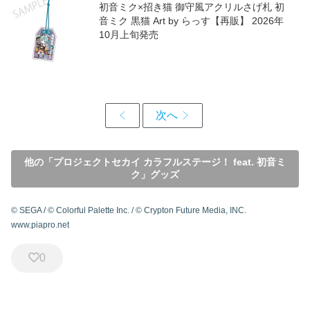
初音ミク×招き猫 御守風アクリルさげ札 初
音ミク 黒猫 Art by らっす【再販】 2026年
10月上旬発売
他の「プロジェクトセカイ カラフルステージ！ feat. 初音ミ
ク」グッズ
© SEGA / © Colorful Palette Inc. / © Crypton Future Media, INC.
www.piapro.net
0