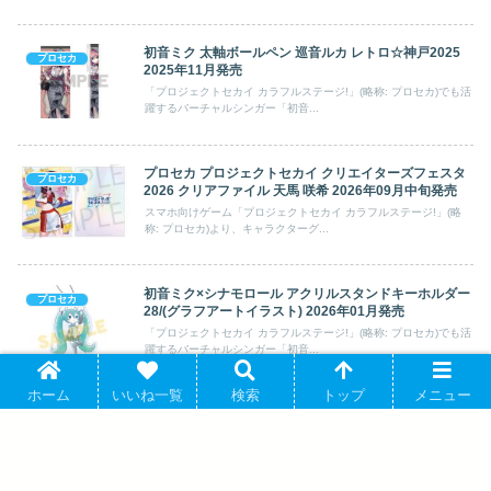
初音ミク 太軸ボールペン 巡音ルカ レトロ☆神戸2025
プロセカ
2025年11月発売
「プロジェクトセカイ カラフルステージ!」(略称: プロセカ)でも活
躍するバーチャルシンガー「初音...
プロセカ プロジェクトセカイ クリエイターズフェスタ
プロセカ
2026 クリアファイル 天馬 咲希 2026年09月中旬発売
スマホ向けゲーム「プロジェクトセカイ カラフルステージ!」(略
称: プロセカ)より、キャラクターグ...
初音ミク×シナモロール アクリルスタンドキーホルダー
プロセカ
28/(グラフアートイラスト) 2026年01月発売
「プロジェクトセカイ カラフルステージ!」(略称: プロセカ)でも活
躍するバーチャルシンガー「初音...
ホーム
いいね一覧
検索
トップ
メニュー
初音ミク×シナモロール ふわコロりんMsize3 C:初音ミ
プロセカ
ク(おやすみ) 2025年09月発売
「プロジェクトセカイ カラフルステージ!」(略称: プロセカ)でも活
躍するバーチャルシンガー「初音...