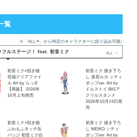
一覧
※「ALL
」から特定のキャラクターに絞り込み可能↓
ルステージ！ feat. 初音ミク
ALL
初音ミク×招き猫
初音ミク 描き下ろ
笑福クリアファイ
し 巡音ルカ シティ
ル Art by らっす
ポップver. Art by
【再販】 2026年
ドルストイ BIGア
10月上旬発売
クリルスタンド
2026年10月19日発
売
初音ミク×招き猫
初音ミク 描き下ろ
ふわもふタッチ缶
し MEIKO シティ
バッジ 初音ミク白
ポップver. Art by