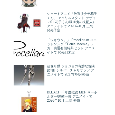
ショートアニメ「放課後少年花子
くん」 アクリルスタンド デザイ
ン01 花子くん(吸血鬼の支配人)
アニメイトで 2026年10月 上旬
発売予定
「ツキウタ。」 Procellarum ユニ
ットソング「Eenie Meenie」メー
カー共通有償特典セット アニメ
イトで 発売日未定
超像可動 ジョジョの奇妙な冒険
第3部 シルバーチャリオッツ ア
ニメイトで 2027年04月発売
BLEACH 千年血戦篇 MDF キーホ
ルダー/黒崎一護 アニメイトで
2026年10月 上旬 発売