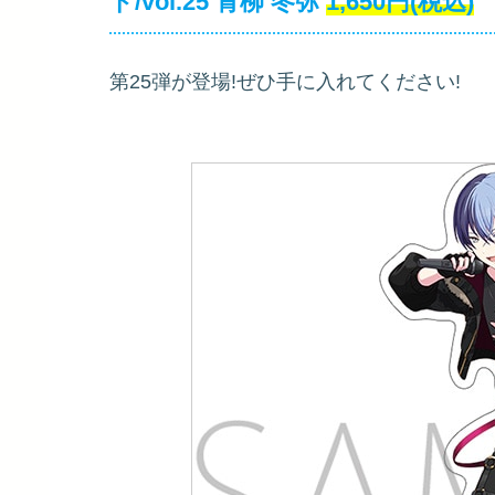
ド/vol.25 青柳 冬弥
1,650円(税込)
第25弾が登場!ぜひ手に入れてください!