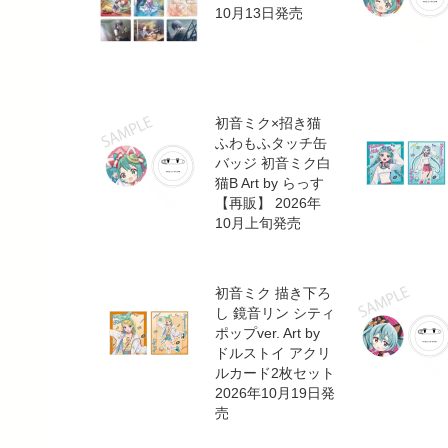
10月13日発売
初音ミク×招き猫
ふわもふタッチ缶
バッジ 初音ミク白
猫B Art by らっす
【再販】 2026年
10月上旬発売
初音ミク 描き下ろ
し 鏡音リン シティ
ポップver. Art by
ドルストイ アクリ
ルカード2枚セット
2026年10月19日発
売