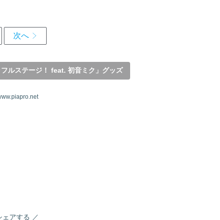
ルステージ！ feat. 初音ミク」グッズ
 www.piapro.net
シェアする