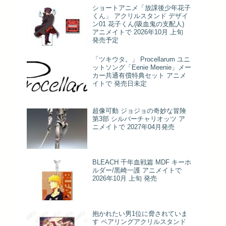
ショートアニメ「放課後少年花子
くん」 アクリルスタンド デザイ
ン01 花子くん(吸血鬼の支配人)
アニメイトで 2026年10月 上旬
発売予定
「ツキウタ。」 Procellarum ユニ
ットソング「Eenie Meenie」メー
カー共通有償特典セット アニメ
イトで 発売日未定
超像可動 ジョジョの奇妙な冒険
第3部 シルバーチャリオッツ ア
ニメイトで 2027年04月発売
BLEACH 千年血戦篇 MDF キーホ
ルダー/黒崎一護 アニメイトで
2026年10月 上旬 発売
抱かれたい男1位に脅されていま
す ペアリングアクリルスタンド