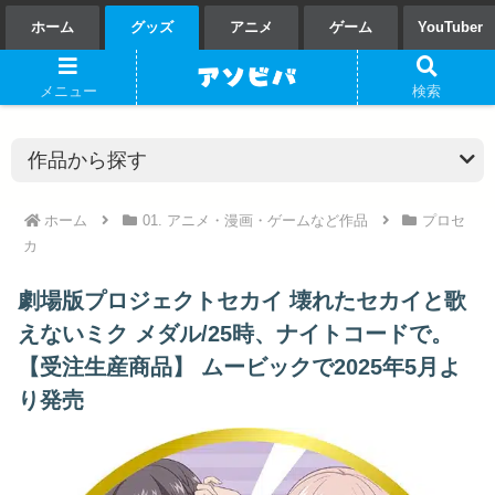
ホーム
グッズ
アニメ
ゲーム
YouTuber
メニュー
検索
ホーム
01. アニメ・漫画・ゲームなど作品
プロセ
カ
劇場版プロジェクトセカイ 壊れたセカイと歌
えないミク メダル/25時、ナイトコードで。
【受注生産商品】 ムービックで2025年5月よ
り発売