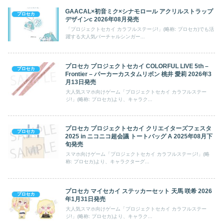
GAACAL×初音ミク×シナモロール アクリルストラップ
プロセカ
デザインc 2026年08月発売
「プロジェクトセカイ カラフルステージ!」(略称: プロセカ)でも活
躍する大人気バーチャルシンガー...
プロセカ プロジェクトセカイ COLORFUL LIVE 5th –
プロセカ
Frontier – パーカーカスタムリボン 桃井 愛莉 2026年3
月13日発売
大人気スマホ向けゲーム「プロジェクトセカイ カラフルステー
ジ!」(略称: プロセカ)より、キャラク...
プロセカ プロジェクトセカイ クリエイターズフェスタ
プロセカ
2025 in ニコニコ超会議 トートバッグ A 2025年08月下
旬発売
スマホ向けゲーム「プロジェクトセカイ カラフルステージ!」(略
称: プロセカ)より、キャラクターグ...
プロセカ マイセカイ ステッカーセット 天馬 咲希 2026
プロセカ
年1月31日発売
大人気スマホ向けゲーム「プロジェクトセカイ カラフルステー
ジ!」(略称: プロセカ)より、キャラク...