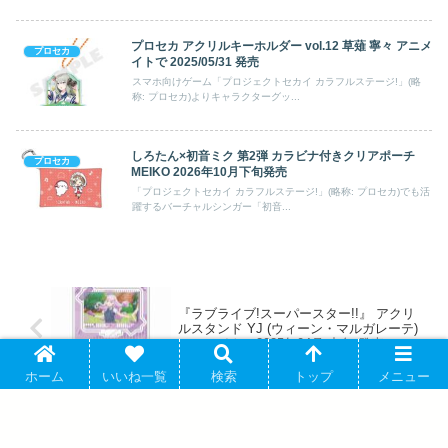
プロセカ アクリルキーホルダー vol.12 草薙 寧々 アニメ
プロセカ
イトで 2025/05/31 発売
スマホ向けゲーム「プロジェクトセカイ カラフルステージ!」(略
称: プロセカ)よりキャラクターグッ...
しろたん×初音ミク 第2弾 カラビナ付きクリアポーチ
プロセカ
MEIKO 2026年10月下旬発売
「プロジェクトセカイ カラフルステージ!」(略称: プロセカ)でも活
躍するバーチャルシンガー「初音...
『ラブライブ!スーパースター!!』 アクリ
ルスタンド YJ (ウィーン・マルガレーテ)
アニメイトで2025年04月 中旬 発売
ホーム
いいね一覧
検索
トップ
メニュー
劇場版 うたプリ TABOO NIGHT XXXX
アニメイト限定キラキラ缶バッジ(全種セ
ット)付ムビチケカード アニメイトで