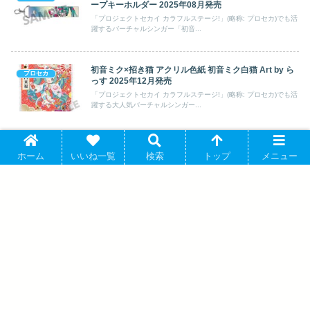
ープキーホルダー 2025年08月発売
「プロジェクトセカイ カラフルステージ!」(略称: プロセカ)でも活
躍するバーチャルシンガー「初音...
初音ミク×招き猫 アクリル色紙 初音ミク白猫 Art by ら
プロセカ
っす 2025年12月発売
「プロジェクトセカイ カラフルステージ!」(略称: プロセカ)でも活
躍する大人気バーチャルシンガー...
ホーム
いいね一覧
検索
トップ
メニュー
TVアニメ東京リベンジャーズ 描き下ろし
イラスト 九井 一 戦う背中ver. BIGアクリ
ルキーホルダー アニメイトで 2025/04/17
発売
『ディズニーツイステッドワンダーラン
ド』 れとぽぷ アクリルスタンド ポムフ
ィオーレ寮(全3種)A ヴィル・シェーンハ
イト アニメイトで 2025年04月 中旬 発売