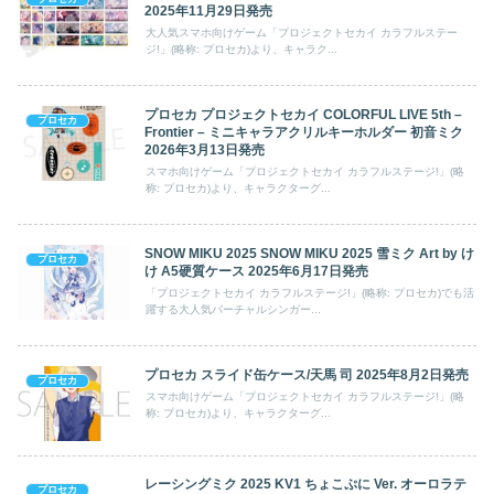
2025年11月29日発売
大人気スマホ向けゲーム「プロジェクトセカイ カラフルステー
ジ!」(略称: プロセカ)より、キャラク...
プロセカ プロジェクトセカイ COLORFUL LIVE 5th –
プロセカ
Frontier – ミニキャラアクリルキーホルダー 初音ミク
2026年3月13日発売
スマホ向けゲーム「プロジェクトセカイ カラフルステージ!」(略
称: プロセカ)より、キャラクターグ...
SNOW MIKU 2025 SNOW MIKU 2025 雪ミク Art by け
プロセカ
け A5硬質ケース 2025年6月17日発売
「プロジェクトセカイ カラフルステージ!」(略称: プロセカ)でも活
躍する大人気バーチャルシンガー...
プロセカ スライド缶ケース/天馬 司 2025年8月2日発売
プロセカ
スマホ向けゲーム「プロジェクトセカイ カラフルステージ!」(略
称: プロセカ)より、キャラクターグ...
レーシングミク 2025 KV1 ちょこぷに Ver. オーロラテ
プロセカ