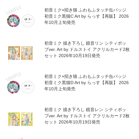
プロセカ キャラクター別グッズ一覧
※「ALL
」から特定のキャラクターに絞り込み可能↓
プロジェクトセカイ カラフルステージ！ feat. 初音ミ
ALL
ク
初音ミク×招き猫 ふわもふタッチ缶バッジ
初音ミク黒猫C Art by らっす【再販】 2026
年10月上旬発売
初音ミク 描き下ろし 鏡音リン シティポッ
プver. Art by ドルストイ アクリルカード2枚
セット 2026年10月19日発売