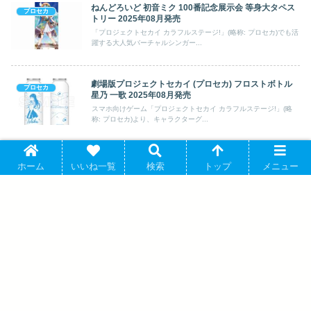
劇場版プロジェクトセカイ 壊れたセカイと歌えないミ
プロセカ
ク A3クリアポスター ワンダーランズ×ショウタイム
2025年10月発売
大人気スマホ向けゲーム「プロジェクトセカイ カラフルステー
ジ!」(略称: プロセカ)より、キャラク...
プロセカ H/Art Collection 缶バッジ vol.1 鏡音リン(全6
プロセカ
種) 2026年8月1日発売
スマホ向けゲーム「プロジェクトセカイ カラフルステージ!」(略
称: プロセカ)より、キャラクターグ...
ホーム
いいね一覧
検索
トップ
メニュー
ねんどろいど 初音ミク 100番記念展示会 等身大タペス
プロセカ
トリー 2025年08月発売
「プロジェクトセカイ カラフルステージ!」(略称: プロセカ)でも活
躍する大人気バーチャルシンガー...
劇場版プロジェクトセカイ (プロセカ) フロストボトル
プロセカ
星乃 一歌 2025年08月発売
スマホ向けゲーム「プロジェクトセカイ カラフルステージ!」(略
称: プロセカ)より、キャラクターグ...