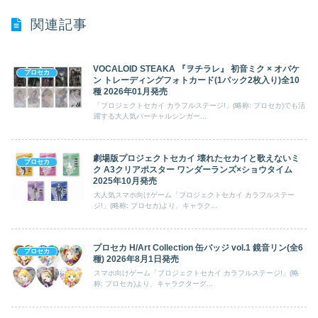
0
プロセカ
アニメイト通販
シェアする
関連記事
VOCALOID STEAKA 『ヲチラレ』 初音ミク × オバケ
プロセカ
ン トレーディングフォトカード(1パック2枚入り)全10
種 2026年01月発売
「プロジェクトセカイ カラフルステージ!」(略称: プロセカ)でも活
躍する大人気バーチャルシンガー...