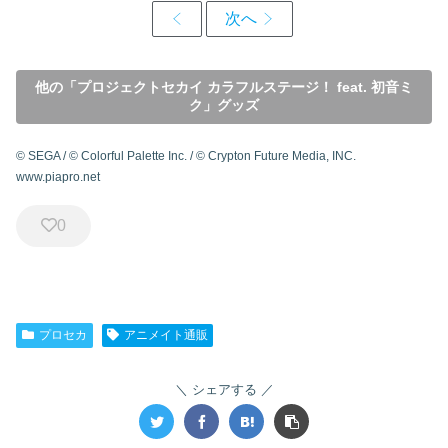
音レン Art by らっす【再販】 2026年10月
上旬発売
初音ミク 描き下ろし 鏡音リン シティポッ
プver. Art by ドルストイ BIGアクリルキーホ
ルダー 2026年10月19日発売
他の「プロジェクトセカイ カラフルステージ！ feat. 初音ミ
ク」グッズ
© SEGA / © Colorful Palette Inc. / © Crypton Future Media, INC.
www.piapro.net