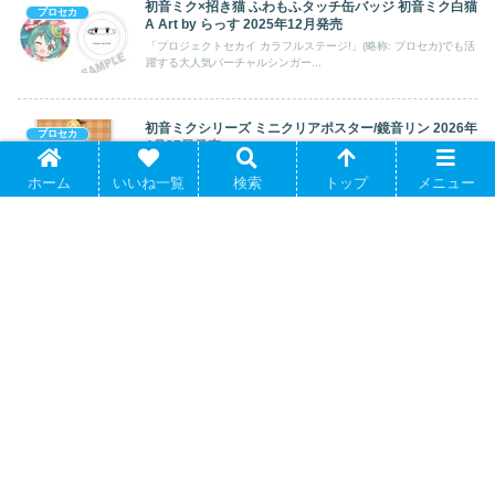
初音ミク×招き猫 ふわもふタッチ缶バッジ 初音ミク白猫
プロセカ
A Art by らっす 2025年12月発売
「プロジェクトセカイ カラフルステージ!」(略称: プロセカ)でも活
躍する大人気バーチャルシンガー...
初音ミクシリーズ ミニクリアポスター/鏡音リン 2026年
プロセカ
4月25日発売
「プロジェクトセカイ カラフルステージ!」(略称: プロセカ)でも活
ホーム
いいね一覧
検索
トップ
メニュー
躍する大人気バーチャルシンガー...
プロセカ プロジェクトセカイ オードトワレ MORE
プロセカ
MORE JUMP! 日野森 雫【再販】 2026年06月中旬発売
スマホ向けゲーム「プロジェクトセカイ カラフルステージ!」(略
称: プロセカ)より、キャラクターグ...
NTTドコモ × 映画『ラブライブ!虹ヶ咲学
園スクールアイドル同好会 完結編 第1
章』 アクリルスタンド 鐘 嵐珠 アニメイ
トで2025年03月 下旬 発売