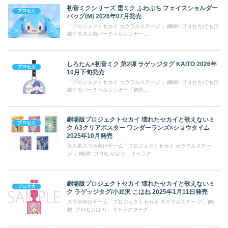
初音ミクシリーズ 雪ミク ふわぷち フェイスショルダー
プロセカ
バッグ(M) 2026年07月発売
「プロジェクトセカイ カラフルステージ!」(略称: プロセカ)でも活
躍する大人気バーチャルシンガー...
しろたん×初音ミク 第2弾 ラゲッジタグ KAITO 2026年
プロセカ
10月下旬発売
「プロジェクトセカイ カラフルステージ!」(略称: プロセカ)でも活
躍するバーチャルシンガー「初音...
劇場版プロジェクトセカイ 壊れたセカイと歌えないミ
プロセカ
ク A3クリアポスター ワンダーランズ×ショウタイム
2025年10月発売
大人気スマホ向けゲーム「プロジェクトセカイ カラフルステー
ジ!」(略称: プロセカ)より、キャラク...
劇場版プロジェクトセカイ 壊れたセカイと歌えないミ
プロセカ
ク ラゲッジタグ/小豆沢 こはね 2025年1月11日発売
スマホ向けゲーム「プロジェクトセカイ カラフルステージ!」(略
称: プロセカ)より、キャラクターグ...