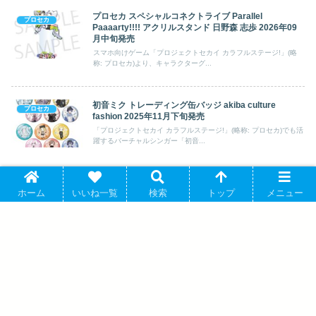
プロセカ スペシャルコネクトライブ Parallel
プロセカ
Paaaarty!!!! アクリルスタンド 日野森 志歩 2026年09
月中旬発売
スマホ向けゲーム「プロジェクトセカイ カラフルステージ!」(略
称: プロセカ)より、キャラクターグ...
初音ミク トレーディング缶バッジ akiba culture
プロセカ
fashion 2025年11月下旬発売
「プロジェクトセカイ カラフルステージ!」(略称: プロセカ)でも活
躍するバーチャルシンガー「初音...
ホーム
いいね一覧
検索
トップ
メニュー
TVアニメ「黒子のバスケ」 アクリルスタ
ンド 紫原 敦 アニメイトで 2025年04月発
売
「劇場版プロジェクトセカイ 壊れたセカ
イと歌えないミク」キャラクターイラス
ト アクリルスタンド 花里 みのり アニメ
イトで 2025/01/17 発売