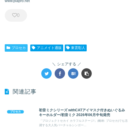
www.piapro.net
0
プロセカ
アニメイト通販
東雲彰人
シェアする
関連記事
初音ミクシリーズ withCATアイマスク付きぬいぐるみ
プロセカ
キーホルダー/初音ミク 2026年06月中旬発売
「プロジェクトセカイ カラフルステージ!」(略称: プロセカ)でも活
躍する大人気バーチャルシンガー...