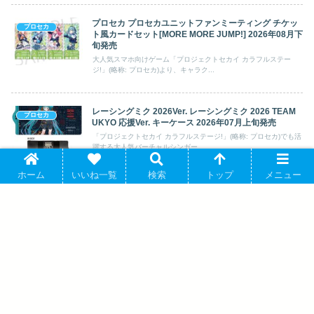
プロセカ プロセカユニットファンミーティング チケッ
プロセカ
ト風カードセット[MORE MORE JUMP!] 2026年08月下
旬発売
大人気スマホ向けゲーム「プロジェクトセカイ カラフルステー
ジ!」(略称: プロセカ)より、キャラク...
レーシングミク 2026Ver. レーシングミク 2026 TEAM
プロセカ
UKYO 応援Ver. キーケース 2026年07月上旬発売
「プロジェクトセカイ カラフルステージ!」(略称: プロセカ)でも活
躍する大人気バーチャルシンガー...
ホーム
いいね一覧
検索
トップ
メニュー
プロセカ プロジェクトセカイ COLORFUL LIVE 5th –
プロセカ
Frontier – パーカーカスタムリボン 天馬 司 2026年3月
13日発売
大人気スマホ向けゲーム「プロジェクトセカイ カラフルステー
ジ!」(略称: プロセカ)より、キャラク...
VOCALOID STEAKA 『ヲチラレ』 初音ミク × オバケ
プロセカ
ン クリアポスター ゼロ&アオ 2026年01月発売
「プロジェクトセカイ カラフルステージ!」(略称: プロセカ)でも活
躍するバーチャルシンガー「初音...