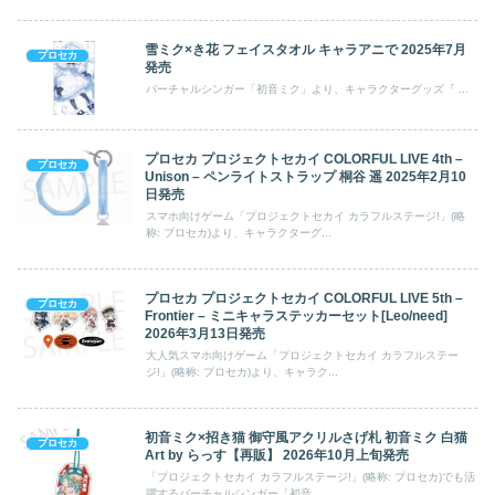
雪ミク×き花 フェイスタオル キャラアニで 2025年7月
プロセカ
発売
バーチャルシンガー「初音ミク」より、キャラクターグッズ『 ...
プロセカ プロジェクトセカイ COLORFUL LIVE 4th –
プロセカ
Unison – ペンライトストラップ 桐谷 遥 2025年2月10
日発売
スマホ向けゲーム「プロジェクトセカイ カラフルステージ!」(略
称: プロセカ)より、キャラクターグ...
プロセカ プロジェクトセカイ COLORFUL LIVE 5th –
プロセカ
Frontier – ミニキャラステッカーセット[Leo/need]
2026年3月13日発売
大人気スマホ向けゲーム「プロジェクトセカイ カラフルステー
ジ!」(略称: プロセカ)より、キャラク...
初音ミク×招き猫 御守風アクリルさげ札 初音ミク 白猫
プロセカ
Art by らっす【再販】 2026年10月上旬発売
「プロジェクトセカイ カラフルステージ!」(略称: プロセカ)でも活
躍するバーチャルシンガー「初音...