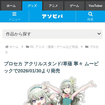
ホーム
グッズ
アニメ
ゲーム
YouTuber
メニュー
検索
ホーム
01. アニメ・漫画・ゲームなど作品
プロセ
カ
プロセカ アクリルスタンド/草薙 寧々 ムービ
ックで2026/01/30より発売