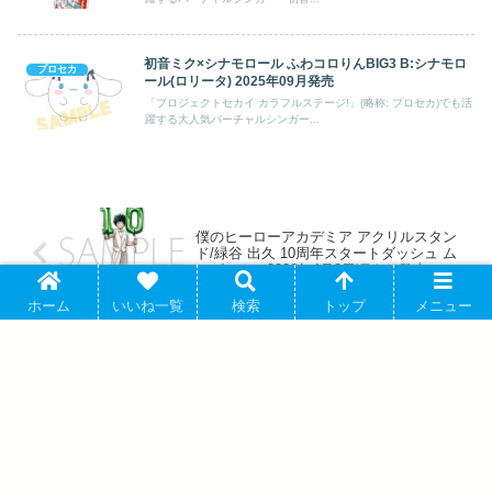
初音ミク×シナモロール ふわコロりんBIG3 B:シナモロ
プロセカ
ール(ロリータ) 2025年09月発売
「プロジェクトセカイ カラフルステージ!」(略称: プロセカ)でも活
躍する大人気バーチャルシンガー...
僕のヒーローアカデミア アクリルスタン
ド/緑谷 出久 10周年スタートダッシュ ム
ービックで2026年4月3日頃より発売
ホーム
いいね一覧
検索
トップ
メニュー
夏目友人帳 描き下ろしイラスト 13時のニ
ャンコ先生 ニャンコ先生の1日ver. BIGア
クリルスタンド AMNIBUSで2026年5月下
旬発売