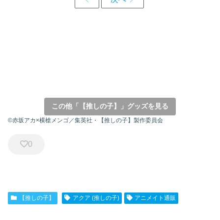
この他「【推しの子】」グッズを見る
©赤坂アカ×横槍メンゴ／集英社・【推しの子】製作委員会
0
【推しの子】
アクア (推しの子)
アニメイト通販