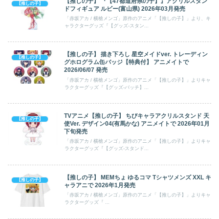
【推しの子】 『【47都道府県の子】』アクリルスタン
【推しの子】
ドフィギュア ルビー(富山県) 2026年03月発売
「赤坂アカ / 横槍メンゴ」原作のアニメ「【推しの子】」より、キ
ャラクターグッズ『【グッズ-スタン...
【推しの子】 描き下ろし 星空メイドver. トレーディン
【推しの子】
グホログラム缶バッジ【特典付】 アニメイトで
2026/06/07 発売
「赤坂アカ / 横槍メンゴ」原作のアニメ「【推しの子】」よりキャ
ラクターグッズ『【グッズ-バッチ】...
TVアニメ【推しの子】 ちびキャラアクリルスタンド 天
【推しの子】
使Ver. デザイン04(有馬かな) アニメイトで 2026年01月
下旬発売
「赤坂アカ / 横槍メンゴ」原作のアニメ「【推しの子】」よりキャ
ラクターグッズ『【グッズ-スタンド...
【推しの子】 MEMちょ ゆるコマ Tシャツメンズ XXL キ
【推しの子】
ャラアニで 2026年1月発売
「赤坂アカ / 横槍メンゴ」原作のアニメ「【推しの子】」よりキャ
ラクターグッズ『 ...