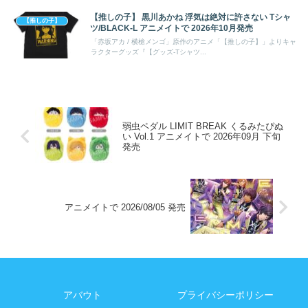
【推しの子】 黒川あかね 浮気は絶対に許さない Tシャ
【推しの子】
ツ/BLACK-L アニメイトで 2026年10月発売
「赤坂アカ / 横槍メンゴ」原作のアニメ「【推しの子】」よりキャ
ラクターグッズ『【グッズ-Tシャツ...
弱虫ペダル LIMIT BREAK くるみたぴぬ
い Vol.1 アニメイトで 2026年09月 下旬
発売
アニメイトで 2026/08/05 発売
アバウト
プライバシーポリシー