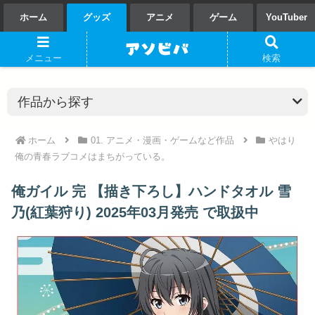
ホーム
グッズ
アニメ
ゲーム
YouTuber
メニュー
検索
ホーム
01. アニメ・漫画・ゲームなど作品
やはり
俺の青春ラブコメはまちがっている。
俺ガイル 完 【描き下ろし】ハンドタオル 雪
乃(紅葉狩り) 2025年03月発売 で取扱中