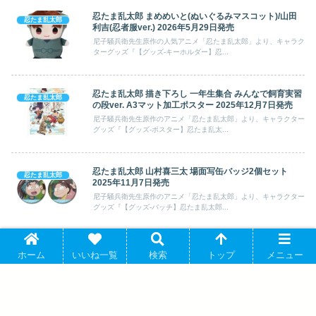
忍たま乱太郎 まめめいと(ぬいぐるみマスコット)/山田
忍たま乱太郎
利吉(忍者服ver.) 2026年5月29日発売
尼子騒兵衛先生原作の人気アニメ「忍たま乱太郎」より、キャラク
ターグッズ『【グッズ-キーホルダー】忍...
忍たま乱太郎 描き下ろし 一年生集合 みんなで飼育実習
忍たま乱太郎
の段ver. A3マット加工ポスター 2025年12月7日発売
尼子騒兵衛先生原作のアニメ「忍たま乱太郎」より、キャラクター
グッズ『【グッズ-ポスター】忍たま乱太...
忍たま乱太郎 山村喜三太 場面写缶バッジ2個セット
忍たま乱太郎
2025年11月7日発売
尼子騒兵衛先生原作のアニメ「忍たま乱太郎」より、キャラクター
グッズ『【グッズ-バッチ】忍たま乱太郎...
忍たま乱太郎 描き下ろし 猪名寺乱太郎 みんなで飼育実
忍たま乱太郎
ホーム
いいね一覧
検索
トップ
メニュー
習の段ver. BIGアクリルスタンド 2025年12月7日発売
尼子騒兵衛先生原作の人気アニメ「忍たま乱太郎」より、キャラク
ターグッズ『【グッズ-スタンドポップ】...