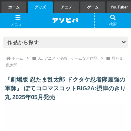
ホーム
グッズ
アニメ
ゲーム
YouTuber
メニュー
検索
ホーム
01. アニメ・漫画・ゲームなど作品
忍たま
乱太郎
『劇場版 忍たま乱太郎 ドクタケ忍者隊最強の
軍師』 ぽてコロマスコットBIG2A:摂津のきり
丸 2025年05月発売