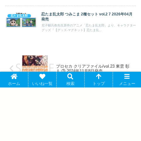
忍たま乱太郎 つみこま 2種セット vol.2 7 2026年04月
忍たま乱太郎
発売
尼子騒兵衛先生原作のアニメ「忍たま乱太郎」より、キャラクター
グッズ『【グッズ-マグネット】忍たま乱...
プロセカ クリアファイル/vol.23 東雲 彰
人 ③ 2024年11月8日発売
ホーム
いいね一覧
検索
トップ
メニュー
進撃の巨人 描き下ろし エレン 冬の歩み
ver. アクリルカード2種セット 2025年9月
27日発売 で取扱中