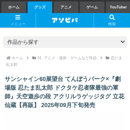
ホーム
グッズ
アニメ
ゲーム
YouTuber
メニュー
検索
ホーム
01. アニメ・漫画・ゲームなど作品
忍たま
乱太郎
サンシャイン60展望台 てんぼうパーク×『劇
場版 忍たま乱太郎 ドクタケ忍者隊最強の軍
師』天空遊歩の段 アクリルラゲッジタグ 立花
仙蔵【再販】 2025年09月下旬発売