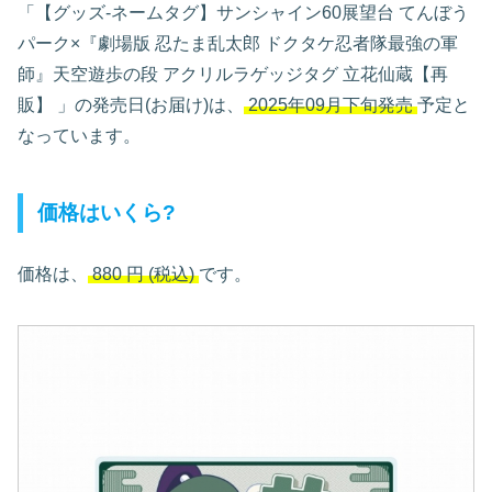
「【グッズ-ネームタグ】サンシャイン60展望台 てんぼう
パーク×『劇場版 忍たま乱太郎 ドクタケ忍者隊最強の軍
師』天空遊歩の段 アクリルラゲッジタグ 立花仙蔵【再
販】
」の発売日(お届け)は、
2025年09月下旬発売
予定と
なっています。
価格はいくら?
価格は、
880
円
(税込)
です。