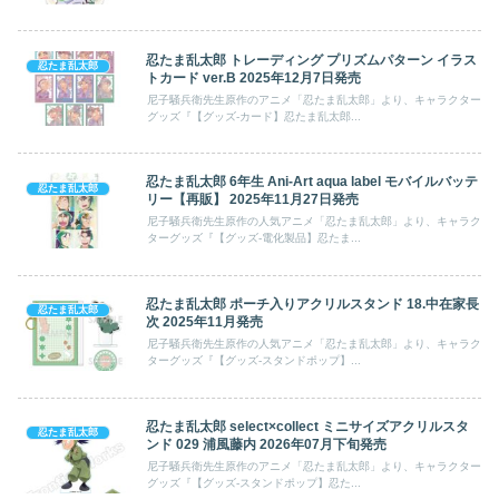
忍たま乱太郎 トレーディング プリズムパターン イラス
忍たま乱太郎
トカード ver.B 2025年12月7日発売
尼子騒兵衛先生原作のアニメ「忍たま乱太郎」より、キャラクター
グッズ『【グッズ-カード】忍たま乱太郎...
忍たま乱太郎 6年生 Ani-Art aqua label モバイルバッテ
忍たま乱太郎
リー【再販】 2025年11月27日発売
尼子騒兵衛先生原作の人気アニメ「忍たま乱太郎」より、キャラク
ターグッズ『【グッズ-電化製品】忍たま...
忍たま乱太郎 ポーチ入りアクリルスタンド 18.中在家長
忍たま乱太郎
次 2025年11月発売
尼子騒兵衛先生原作の人気アニメ「忍たま乱太郎」より、キャラク
ターグッズ『【グッズ-スタンドポップ】...
忍たま乱太郎 select×collect ミニサイズアクリルスタ
忍たま乱太郎
ンド 029 浦風藤内 2026年07月下旬発売
尼子騒兵衛先生原作のアニメ「忍たま乱太郎」より、キャラクター
グッズ『【グッズ-スタンドポップ】忍た...