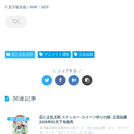
© 尼子騒兵衛／NHK・NEP
0
忍たま乱太郎
アニメイト通販
立花仙蔵
シェアする
関連記事
忍たま乱太郎 ステッカー -スイーツ作りの段- 立花仙蔵
忍たま乱太郎
2026年02月下旬発売
尼子騒兵衛先生原作の人気アニメ「忍たま乱太郎」より、キャラク
ターグッズ『【グッズ-ステッカー】忍た...