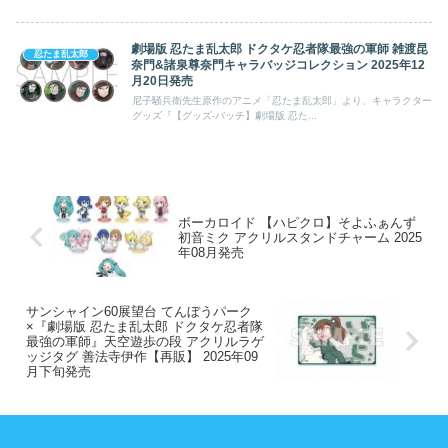
劇場版 忍たま乱太郎 ドクタケ忍者隊最強の軍師 雑渡昆
忍たま乱太郎
奈門&諸泉尊奈門キャラバッジコレクション 2025年12
月20日発売
尼子騒兵衛先生原作のアニメ「忍たま乱太郎」より、キャラクター
グッズ『【グッズ-バッチ】劇場版 忍た...
ボーカロイド 【ハピクロ】そよふぁんず
初音ミク アクリルスタンドチャーム 2025
年08月発売
サンシャイン60展望台 てんぼうパーク
×『劇場版 忍たま乱太郎 ドクタケ忍者隊
最強の軍師』天空遊歩の段 アクリルラゲ
ッジタグ 善法寺伊作【再販】 2025年09
月下旬発売