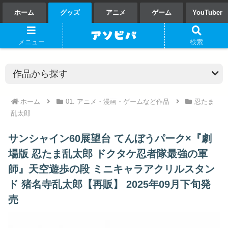
ホーム
グッズ
アニメ
ゲーム
YouTuber
メニュー
検索
ホーム
01. アニメ・漫画・ゲームなど作品
忍たま
乱太郎
サンシャイン60展望台 てんぼうパーク×『劇
場版 忍たま乱太郎 ドクタケ忍者隊最強の軍
師』天空遊歩の段 ミニキャラアクリルスタン
ド 猪名寺乱太郎【再販】 2025年09月下旬発
売