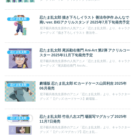
忍たま乱太郎 描き下ろしイラスト 善法寺伊作 みんなで
忍たま乱太郎
商いver. BIGアクリルスタンド 2025年7月下旬発売予定
尼子騒兵衛先生原作の人気アニメ「忍たま乱太郎」より、キャラク
ターグッズ『描き下ろしイラスト 善法寺...
忍たま乱太郎 尾浜勘右衛門 Ani-Art 第2弾 アクリルコー
忍たま乱太郎
スター 2025年11月下旬発売予定
尼子騒兵衛先生原作の人気アニメ「忍たま乱太郎」より、キャラク
ターグッズ『尾浜勘右衛門 Ani-Ar...
劇場版 忍たま乱太郎 ICカードケース山田利吉 2025年
忍たま乱太郎
06月発売
尼子騒兵衛先生原作のアニメ「忍たま乱太郎」より、キャラクター
グッズ『【グッズ-カードケース】劇場版...
忍たま乱太郎 竹谷八左ヱ門 場面写マグカップ 2025年
忍たま乱太郎
11月7日発売
尼子騒兵衛先生原作のアニメ「忍たま乱太郎」より、キャラクター
グッズ『【グッズ-マグカップ】忍たま乱...