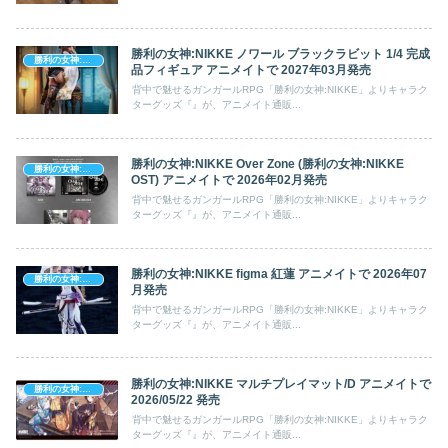
勝利の女神:NIKKE ノワール ブラックラビット 1/4 完成
勝利の女神:NIKKE
品フィギュア アニメイトで 2027年03月発売
背中で魅せるガンガールRPG「勝利の女神:NIKKE」よりキャラク
ターグッズ『』が、アニメイト通販...
勝利の女神:NIKKE Over Zone (勝利の女神:NIKKE
勝利の女神:NIKKE
OST) アニメイトで 2026年02月発売
背中で魅せるガンガールRPG「勝利の女神:NIKKE」よりキャラク
ターグッズ『』が、アニメイト通販...
勝利の女神:NIKKE figma 紅蓮 アニメイトで 2026年07
勝利の女神:NIKKE
月発売
背中で魅せるガンガールRPG「勝利の女神:NIKKE」よりキャラク
ターグッズ『』が、アニメイト通販...
勝利の女神:NIKKE マルチプレイマット/D アニメイトで
勝利の女神:NIKKE
2026/05/22 発売
背中で魅せるガンガールRPG「勝利の女神:NIKKE」よりキャラク
ターグッズ『』が、アニメイト通販...