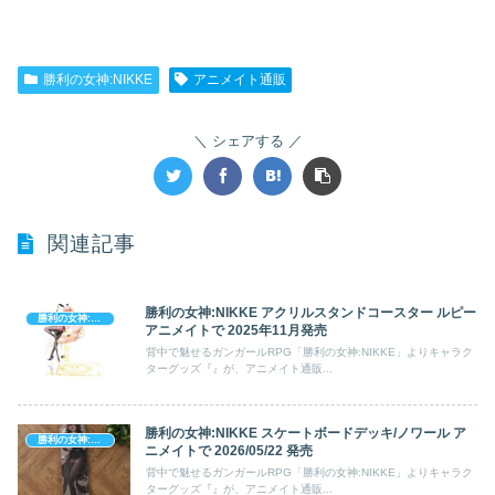
勝利の女神:NIKKE
アニメイト通販
シェアする
関連記事
勝利の女神:NIKKE アクリルスタンドコースター ルピー
勝利の女神:NIKKE
アニメイトで 2025年11月発売
背中で魅せるガンガールRPG「勝利の女神:NIKKE」よりキャラク
ターグッズ『』が、アニメイト通販...
勝利の女神:NIKKE スケートボードデッキ/ノワール ア
勝利の女神:NIKKE
ニメイトで 2026/05/22 発売
背中で魅せるガンガールRPG「勝利の女神:NIKKE」よりキャラク
ターグッズ『』が、アニメイト通販...