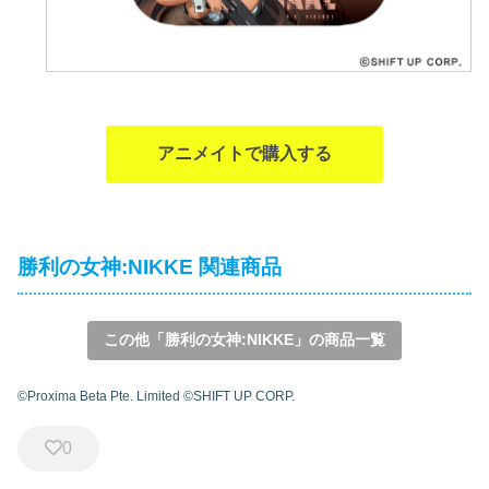
アニメイトで購入する
勝利の女神:NIKKE 関連商品
この他「勝利の女神:NIKKE」の商品一覧
©Proxima Beta Pte. Limited ©SHIFT UP CORP.
0