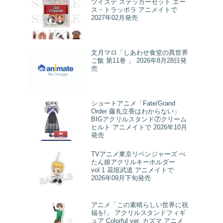
ツイステ ステッカーセット エー
ス・トラッポラ アニメイトで
2027年02月発売
文月マロ「しあわせ食堂の異世界
ご飯 第11巻 」 2026年8月28日発
売
ショートアニメ「Fate/Grand
Order 藤丸立香はわからない」
BIGアクリルスタンド⑦クリーム
ヒルト アニメイトで 2026年10月
発売
TVアニメ東京リベンジャーズ ぺ
たん娘アクリルキーホルダー
vol.1 花垣武道 アニメイトで
2026年09月下旬発売
アニメ「この素晴らしい世界に祝
福を!」 アクリルスタンドフィギ
ュア Colorful ver. カズマ アニメ