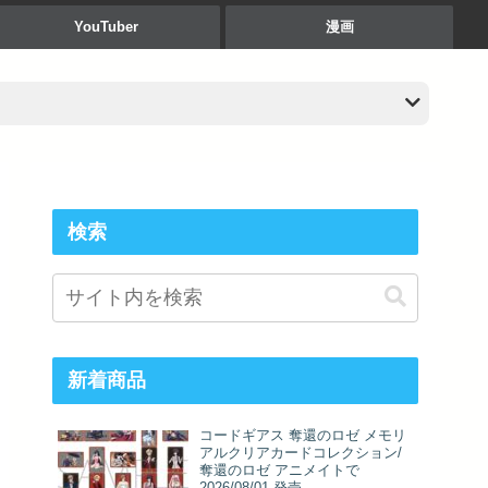
YouTuber
漫画
検索
新着商品
コードギアス 奪還のロゼ メモリ
アルクリアカードコレクション/
奪還のロゼ アニメイトで
2026/08/01 発売