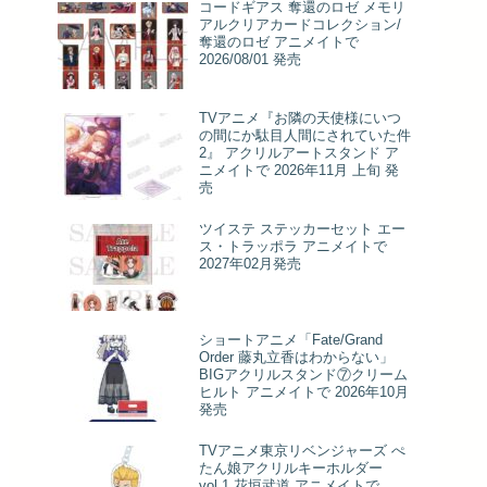
コードギアス 奪還のロゼ メモリ
アルクリアカードコレクション/
奪還のロゼ アニメイトで
2026/08/01 発売
TVアニメ『お隣の天使様にいつ
の間にか駄目人間にされていた件
2』 アクリルアートスタンド ア
ニメイトで 2026年11月 上旬 発
売
ツイステ ステッカーセット エー
ス・トラッポラ アニメイトで
2027年02月発売
ショートアニメ「Fate/Grand
Order 藤丸立香はわからない」
BIGアクリルスタンド⑦クリーム
ヒルト アニメイトで 2026年10月
発売
TVアニメ東京リベンジャーズ ぺ
たん娘アクリルキーホルダー
vol.1 花垣武道 アニメイトで