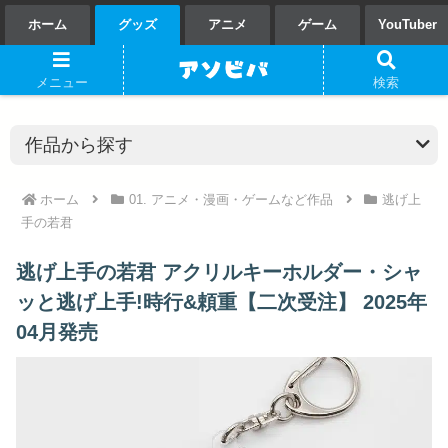
ホーム
グッズ
アニメ
ゲーム
YouTuber
メニュー
検索
ホーム
01. アニメ・漫画・ゲームなど作品
逃げ上
手の若君
逃げ上手の若君 アクリルキーホルダー・シャ
ッと逃げ上手!時行&頼重【二次受注】 2025年
04月発売