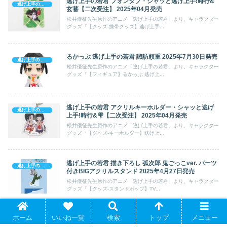
逃げ上手の若君 フォンタブ・シャッと逃げ上手!時行&
逃げ上手の若君
玄蕃【二次受注】 2025年04月発売
松井優征先生原作のアニメ「逃げ上手の若君」より、キャラクター
グッズ『【グッズ-携帯グッズ】逃げ上手...
るかっぷ 逃げ上手の若君 諏訪頼重 2025年7月30日発売
逃げ上手の若君
松井優征先生原作のアニメ「逃げ上手の若君」より、キャラクター
グッズ『【フィギュア】るかっぷ 逃げ上...
逃げ上手の若君 アクリルキーホルダー・シャッと逃げ
逃げ上手の若君
上手!時行&雫【二次受注】 2025年04月発売
松井優征先生原作のアニメ「逃げ上手の若君」より、キャラクター
グッズ『【グッズ-キーホルダー】逃げ上...
逃げ上手の若君 描き下ろし 弧次郎 鬼ごっこver. パーツ
逃げ上手の若君
付きBIGアクリルスタンド 2025年4月27日発売
松井優征先生原作のアニメ「逃げ上手の若君」より、キャラクター
グッズ『【グッズ-スタンドポップ】TV...
ホーム
いいね一覧
検索
トップ
メニュー
逃げ上手の若君 トートバッグ 2026年08月下旬発売
逃げ上手の若君