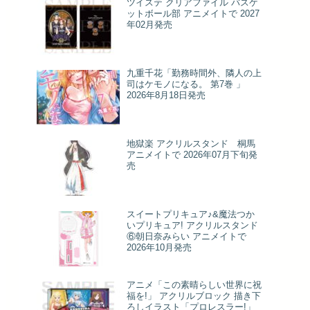
ツイステ クリアファイル バスケ
ットボール部 アニメイトで 2027
年02月発売
九重千花「勤務時間外、隣人の上
司はケモノになる。 第7巻 」
2026年8月18日発売
地獄楽 アクリルスタンド 桐馬
アニメイトで 2026年07月下旬発
売
スイートプリキュア♪&魔法つか
いプリキュア! アクリルスタンド
⑥朝日奈みらい アニメイトで
2026年10月発売
アニメ「この素晴らしい世界に祝
福を!」 アクリルブロック 描き下
ろしイラスト「プロレスラー!」