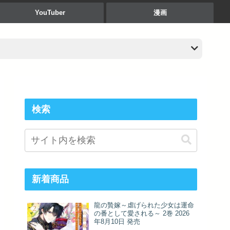
YouTuber
漫画
検索
新着商品
龍の贄嫁～虐げられた少女は運命
の番として愛される～ 2巻 2026
年8月10日 発売