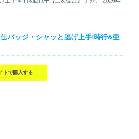
げ上手!時行&亜也子【二次受注】
』が、
2025年
 缶バッジ・シャッと逃げ上手!時行&亜
イトで購入する