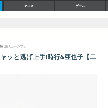
アニメ
ゲーム
逃げ上手の若君
ャッと逃げ上手!時行&亜也子【二