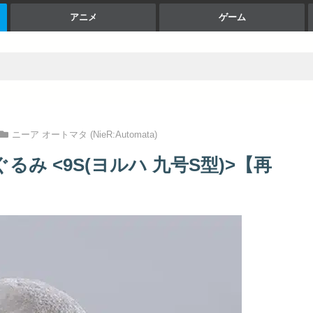
アニメ
ゲーム
ニーア オートマタ (NieR:Automata)
み <9S(ヨルハ 九号S型)>【再