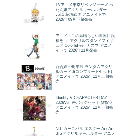
TVアニメ東京リベンジャーズ ぺ
たん娘アクリルキーホルダー
vol.1 花垣武道 アニメイトで
2026年09月下旬発売
アニメ「この素晴らしい世界に祝
福を!」 アクリルスタンドフィギ
ュア Colorful ver. カズマ アニメ
イトで 2026年11月発売
百合姫20周年展 ランダムアクリ
ルカードB(コンプリートセット)
アニメイトで 2026年11月上旬発
売
Identity V CHARACTER DAY
2026Ver. 缶バッジセット 雑貨商
アニメイトで 2026年12月下旬発
売
NU: カーニバル エスター Ani-Art
BIGアクリルキーホルダー アニメ