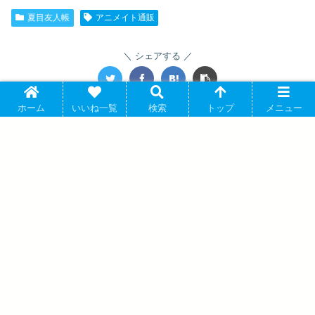
夏目友人帳
アニメイト通販
シェアする
ホーム
いいね一覧
検索
トップ
メニュー
関連記事
【ポイント還元(20%)】夏目友人帳 arti-mate ダイカッ
夏目友人帳
トステッカー 10月のニャンコ先生 フラワーモチーフ
ver.[アニメイト限定] 2025年3月15日発売
緑川ゆき先生原作のアニメ「夏目友人帳」より、キャラクターグッ
ズ『【ポイント還元(20%)】【グッズ...
夏目友人帳 arti-mate グリッターiPhoneケース 2月のニ
夏目友人帳
ャンコ先生 フラワーモチーフver.(対象機種/iPhone 14
Pro)[アニメイト限定] 2024年11月20日発売
緑川ゆき先生原作のアニメ「夏目友人帳」より、キャラクターグッ
ズ『【グッズ-カバーホルダー】夏目友人...