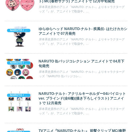
ト) MC(春野サクラ) アニメイトで 12月中旬発売
岸本斉史原作のアニメ「NARUTO -ナルト-」よりキャラクターグ
ッズ『』が、アニメイトで取扱中。...
ゆらゆらヘッド NARUTO-ナルト- 疾風伝- はたけカカシ
NARUTO / BORUTO (ナルト・ボルト)
アニメイトで 07月発売
岸本斉史原作のアニメ「NARUTO -ナルト-」よりキャラクターグ
ッズ『』が、アニメイトで取扱中。...
NARUTO 缶バッジコレクション アニメイトで 04月下
NARUTO / BORUTO (ナルト・ボルト)
旬発売
岸本斉史原作のアニメ「NARUTO -ナルト-」よりキャラクターグ
ッズ『NARUTO 缶バッジコレ...
NARUTO-ナルト- アクリルキーホルダー04/パイロット
NARUTO / BORUTO (ナルト・ボルト)
ver. ブラインド(全6種)(描き下ろしイラスト) アニメイ
トで 12月発売
岸本斉史原作のアニメ「NARUTO -ナルト-」よりキャラクターグ
ッズ『』が、アニメイトで取扱中。...
TVアニメ『NARUTO-ナルト-』 前髪クリップ MC(春野