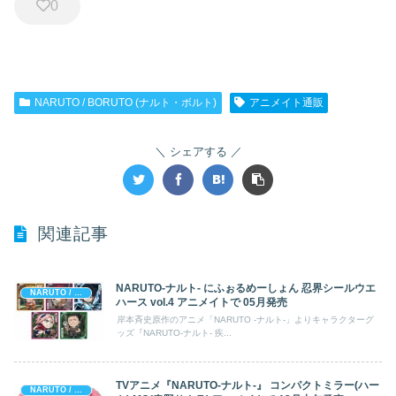
0
NARUTO / BORUTO (ナルト・ボルト)
アニメイト通販
シェアする
関連記事
NARUTO-ナルト- にふぉるめーしょん 忍界シールウエ
NARUTO / BORUTO (ナルト・ボルト)
ハース vol.4 アニメイトで 05月発売
岸本斉史原作のアニメ「NARUTO -ナルト-」よりキャラクターグ
ッズ『NARUTO-ナルト- 疾...
TVアニメ『NARUTO-ナルト-』 コンパクトミラー(ハー
NARUTO / BORUTO (ナルト・ボルト)