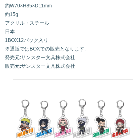
約W70×H85×D11mm
約15g
アクリル・スチール
日本
1BOX12パック入り
※通販ではBOXでの販売となります。
発売元:サンスター文具株式会社
販売元:サンスター文具株式会社