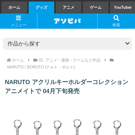
ホーム
グッズ
アニメ
ゲーム
YouTuber
メニュー
検索
ホーム
01. アニメ・漫画・ゲームなど作品
NARUTO / BORUTO (ナルト・ボルト)
NARUTO アクリルキーホルダーコレクション
アニメイトで 04月下旬発売