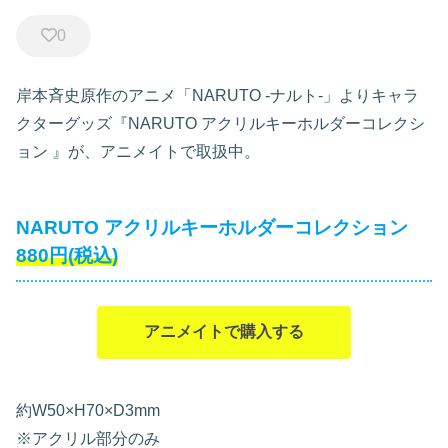
0
岸本斉史原作のアニメ「NARUTO -ナルト-」よりキャラ
クターグッズ『NARUTO アクリルキーホルダーコレクシ
ョン
』が、アニメイトで取扱中。
NARUTO アクリルキーホルダーコレクション
880円(税込)
アニメイトで購入する
約W50×H70×D3mm
※アクリル部分のみ