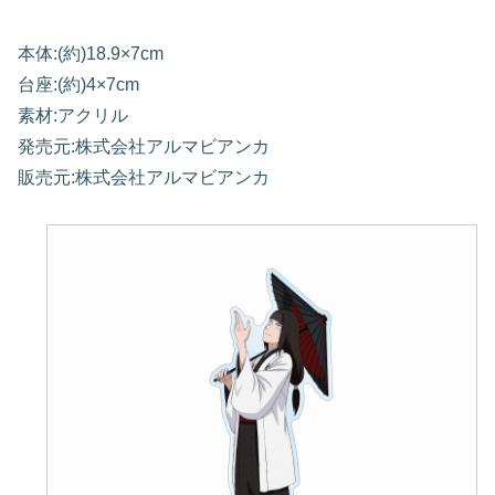
本体:(約)18.9×7cm
台座:(約)4×7cm
素材:アクリル
発売元:株式会社アルマビアンカ
販売元:株式会社アルマビアンカ