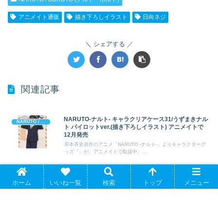
アニメイト通販
描き下ろしイラスト
日向ネジ
シェアする
関連記事
NARUTO-ナルト- キャラクリアケース31/うずまきナル
NARUTO / BORUTO (ナルト・ボルト)
ト パイロットver.(描き下ろしイラスト) アニメイトで
12月発売
岸本斉史原作のアニメ「NARUTO -ナルト-」よりキャラクターグ
ッズ『』が、アニメイトで取扱中。...
NARUTO-ナルト- Tシャツ/はたけカカシ 忍伝冒険譚
ホーム
いいね一覧
検索
トップ
メニュー
NARUTO / BORUTO (ナルト・ボルト)
アニメイトで 2025/12/13 発売
岸本斉史原作のアニメ「NARUTO -ナルト-」よりキャラクターグ
ッズ『』が、アニメイトで取扱中。...