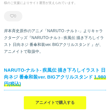
様のご支援によりサイト運営が支えられています。
0
岸本斉史原作のアニメ「NARUTO -ナルト-」よりキャラ
クターグッズ『NARUTO-ナルト- 疾風伝 描き下ろしイラ
スト 日向ネジ 番傘和装ver. BIGアクリルスタンド
』が、
アニメイトで取扱中。
NARUTO-ナルト- 疾風伝 描き下ろしイラスト 日
向ネジ 番傘和装ver. BIGアクリルスタンド
1,980
円(税込)
アニメイトで購入する