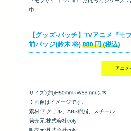
『モブサイコ100 Ⅲ』 だぼっとシリーズ お
中。
【グッズ-バッチ】TVアニメ『モブ
前バッジ(鈴木 将)
880
円
(税込)
アニメ
サイズ:(約)H50mm×W55mm以内
※画像はイメージです。
素材:アクリル、ABS樹脂、スチール
発売元:株式会社coly
販売元:株式会社coly