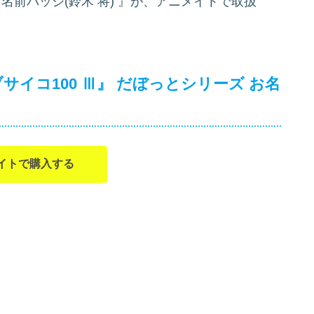
名前バッジ(鈴木 将)
』が、アニメイトで取扱
サイコ100 Ⅲ』 だぼっとシリーズ お名
イトで購入する