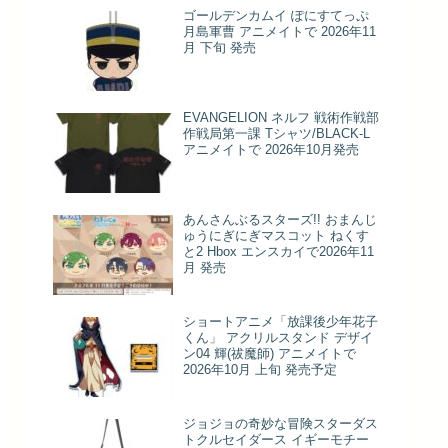
ゴールデンカムイ ぽにすてっぷ
月島軍曹 アニメイトで 2026年11
月 下旬 発売
EVANGELION ネルフ 戦術作戦部
作戦局第一課 Tシャツ/BLACK-L
アニメイトで 2026年10月発売
あんさんぶるスターズ!! おまんじ
ゅうにぎにぎマスコット ねくす
と2 Hbox エンスカイで2026年11
月 発売
ショートアニメ「放課後少年花子
くん」 アクリルスタンド デザイ
ン04 輝(祓魔師) アニメイトで
2026年10月 上旬 発売予定
ジョジョの奇妙な冒険スターダス
トクルセイダース イギーモチー