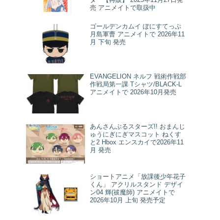
売 アニメイトで取扱中
ゴールデンカムイ ぽにすてっぷ
月島軍曹 アニメイトで 2026年11
月 下旬 発売
EVANGELION ネルフ 戦術作戦部
作戦局第一課 Tシャツ/BLACK-L
アニメイトで 2026年10月発売
あんさんぶるスターズ!! おまんじ
ゅうにぎにぎマスコット ねくす
と2 Hbox エンスカイで2026年11
月 発売
ショートアニメ「放課後少年花子
くん」 アクリルスタンド デザイ
ン04 輝(祓魔師) アニメイトで
2026年10月 上旬 発売予定