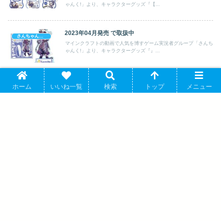
ゃんく!」より、キャラクターグッズ『【...
2023年04月発売 で取扱中
さんちゃんく！
マインクラフトの動画で人気を博すゲーム実況者グループ「さんち
ゃんく!」より、キャラクターグッズ『』...
さんちゃんく!×サンリオキャラクターズ トートバッグ
さんちゃんく！
ホーム
いいね一覧
検索
トップ
メニュー
B 2024年3月2日発売 で取扱中
マインクラフトの動画で人気を博すゲーム実況者グループ「さんち
ゃんく!」より、キャラクターグッズ『【...
リコリス・リコイル リコリコみやこ!2025
in 宮古島 トレーディングミニキャラアク
リルスタンドキーホルダー 【1BOX】 キ
ャラアニで 2025年6月発売
2025/06/17 発売