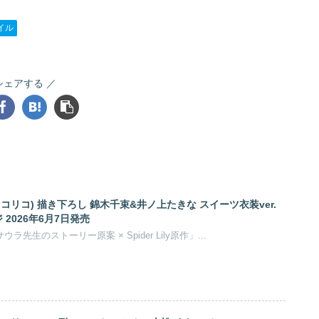
ジャケットユニセ
ジャケットユニセ
ックス(サイズ/M-
ックス(サイズ/M-
L) 2026年11月7日
L) 2026年11月7日
発売
発売 で取扱中 (ア
ニメイト)
ス・リコイル」の商品一覧