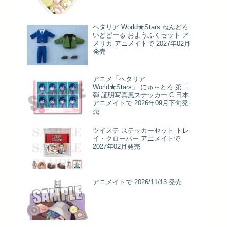
ヘタリア World★Stars ねんどろ
いどどーる おようふくセット ア
メリカ アニメイトで 2027年02月
発売
アニメ「ヘタリア
World★Stars」 にゅ～とろ 第二
弾 証明写真風ステッカー C 日本
アニメイトで 2026年09月下旬発
売
ツイステ ステッカーセット トレ
イ・クローバー アニメイトで
2027年02月発売
アニメイトで 2026/11/13 発売