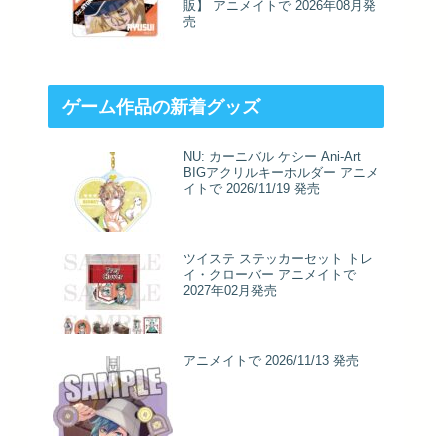
販】 アニメイトで 2026年08月発
売
ゲーム作品の新着グッズ
NU: カーニバル ケシー Ani-Art
BIGアクリルキーホルダー アニメ
イトで 2026/11/19 発売
ツイステ ステッカーセット トレ
イ・クローバー アニメイトで
2027年02月発売
アニメイトで 2026/11/13 発売