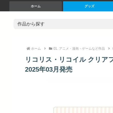
ホーム
グッズ
ホーム
01. アニメ・漫画・ゲームなど作品
リコリス・リコイル クリアファ
2025年03月発売