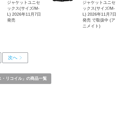
リコリス・リコイ
リコリス・リコイ
ル (リコリコ) 井ノ
ル (リコリコ) 井ノ
上たきな アクリル
上たきな アクリル
ピョコッテ 2026年
ピョコッテ 2026年
10月発売
10月発売 で取扱中
(アニメイト)
リコリス・リコイ
リコリス・リコイ
ル (リコリコ)
ル (リコリコ)
shica-ke 錦木千束
shica-ke 錦木千束
タクティカルジャ
タクティカルジャ
ケットユニセック
ケットユニセック
ス(サイズ/M-L)
ス(サイズ/L-XL)
2026年11月7日発
2026年11月7日発
売 で取扱中 (アニ
売
メイト)
リコリス・リコイ
リコリス・リコイ
ル (リコリコ)
ル (リコリコ)
shica-ke 井ノ上た
shica-ke 井ノ上た
きな タクティカル
きな タクティカル