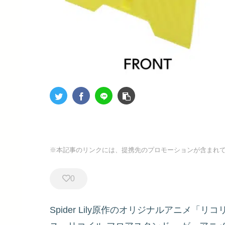
※本記事のリンクには、提携先のプロモーションが含まれ
0
Spider Lily原作のオリジナルアニメ