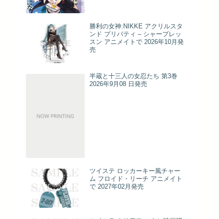
勝利の女神:NIKKE アクリルスタ
ンド プリバティ – シャープレッ
スン アニメイトで 2026年10月発
売
半蔵と十三人の女忍たち 第3巻
2026年9月08 日発売
ツイステ ロッカーキー風チャー
ム フロイド・リーチ アニメイト
で 2027年02月発売