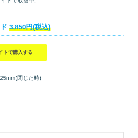
メイトで取扱中。
ンド
3,850円(税込)
イトで購入する
×625mm(閉じた時)