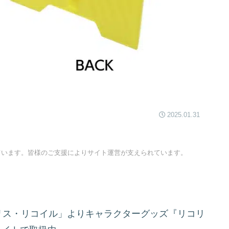
2025.01.31
ています。皆様のご支援によりサイト運営が支えられています。
「リコリス・リコイル」よりキャラクターグッズ『リコリ