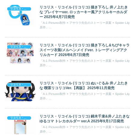
関連記事
リコリス・リコイル 錦木千束&井ノ上たきな ゆるコマ
リコリス・リコイル
アクリルスタンドマルチバッジ ver.A キャラアニで
2025年9月発売
「Spider Lily原作 / A-1 Pictures制作」のオリジナルアニメ「リコ
リス・リコ...
リコリス・リコイル (リコリコ) 描き下ろし 井ノ上たき
リコリス・リコイル
な プレイヤーver. ロッカーキー風アクリルキーホルダ
ー 2025年4月7日発売
「A-1 Pictures制作 × アサウラ先生のストーリー原案 × Spider Lily
原作」...
リコリス・リコイル (リコリコ) 描き下ろし&ちびキャラ
リコリス・リコイル
スイーツ衣装/メルヘンメイドver. トレーディングアク
リルカード 2026年6月7日発売
「A-1 Pictures制作 × アサウラ先生のストーリー原案 × Spider Lily