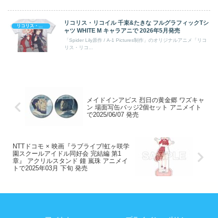
原作」...
リコリス・リコイル (リコリコ) ぬいぐるみ 井ノ上たき
リコリス・リコイル
な 喫茶リコリコVer.【再販】 2025年11月発売
「A-1 Pictures制作 × アサウラ先生のストーリー原案 × Spider Lily
原作」...
リコリス・リコイル (リコリコ) 錦木千束&井ノ上たきな
リコリス・リコイル
ゆるコマ トレカホルダー ver.A 2025年9月17日発売
「A-1 Pictures制作 × アサウラ先生のストーリー原案 × Spider Lily
原作」...
リコリス・リコイル 千束&たきな フルグラフィックTシ
リコリス・リコイル
ャツ WHITE M キャラアニで 2026年5月発売
「Spider Lily原作 / A-1 Pictures制作」のオリジナルアニメ「リコ
リス・リコ...
メイドインアビス 烈日の黄金郷 ワズキャ