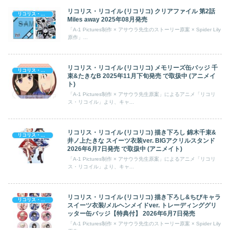
リコリス・リコイル (リコリコ) クリアファイル 第2話
リコリス・リコイル
Miles away 2025年08月発売
「A-1 Pictures制作 × アサウラ先生のストーリー原案 × Spider Lily
原作」...
リコリス・リコイル (リコリコ) メモリーズ缶バッジ 千
リコリス・リコイル
束&たきなB 2025年11月下旬発売 で取扱中 (アニメイ
ト)
「A-1 Pictures制作 × アサウラ先生原案」によるアニメ「リコリ
ス・リコイル」より、キャ...
リコリス・リコイル (リコリコ) 描き下ろし 錦木千束&
リコリス・リコイル
井ノ上たきな スイーツ衣装ver. BIGアクリルスタンド
2026年6月7日発売 で取扱中 (アニメイト)
「A-1 Pictures制作 × アサウラ先生原案」によるアニメ「リコリ
ス・リコイル」より、キャ...
リコリス・リコイル (リコリコ) 描き下ろし&ちびキャラ
リコリス・リコイル
スイーツ衣装/メルヘンメイドver. トレーディンググリ
ッター缶バッジ【特典付】 2026年6月7日発売
「A-1 Pictures制作 × アサウラ先生のストーリー原案 × Spider Lily