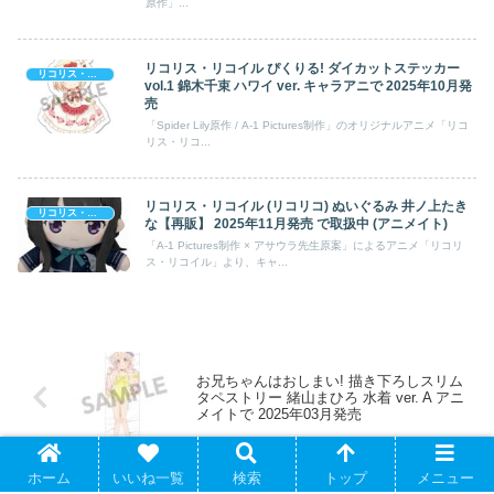
原作」...
リコリス・リコイル ぴくりる! ダイカットステッカー
リコリス・リコイル
vol.1 錦木千束 ハワイ ver. キャラアニで 2025年10月発
売
「Spider Lily原作 / A-1 Pictures制作」のオリジナルアニメ「リコ
リス・リコ...
リコリス・リコイル (リコリコ) ぬいぐるみ 井ノ上たき
リコリス・リコイル
な【再販】 2025年11月発売 で取扱中 (アニメイト)
「A-1 Pictures制作 × アサウラ先生原案」によるアニメ「リコリ
ス・リコイル」より、キャ...
お兄ちゃんはおしまい! 描き下ろしスリム
タペストリー 緒山まひろ 水着 ver. A アニ
メイトで 2025年03月発売
ホーム
いいね一覧
検索
トップ
メニュー