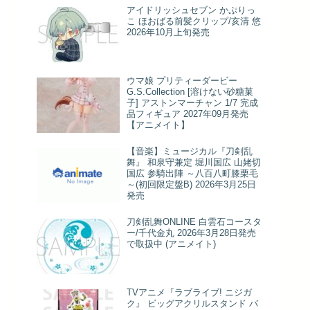
アイドリッシュセブン かぷりっ
こ ほおばる前髪クリップ/亥清 悠
2026年10月上旬発売
ウマ娘 プリティーダービー
G.S.Collection [溶けない砂糖菓
子] アストンマーチャン 1/7 完成
品フィギュア 2027年09月発売
【アニメイト】
【音楽】ミュージカル『刀剣乱
舞』 和泉守兼定 堀川国広 山姥切
国広 参騎出陣 ～八百八町膝栗毛
～(初回限定盤B) 2026年3月25日
発売
刀剣乱舞ONLINE 白雲石コースタ
ー/千代金丸 2026年3月28日発売
で取扱中 (アニメイト)
TVアニメ『ラブライブ! ニジガ
ク』 ビッグアクリルスタンド バ