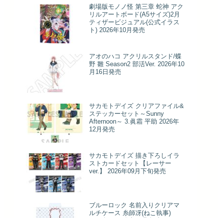
劇場版モノノ怪 第三章 蛇神 アク
リルアートボード(A5サイズ)2月
ティザービジュアル(公式イラス
ト) 2026年10月発売
アオのハコ アクリルスタンド/蝶
野 雛 Season2 部活Ver. 2026年10
月16日発売
サカモトデイズ クリアファイル&
ステッカーセット～Sunny
Afternoon～ 3.眞霜 平助 2026年
12月発売
サカモトデイズ 描き下ろしイラ
ストカードセット【レーサー
ver.】 2026年09月下旬発売
ブルーロック 名前入りクリアマ
ルチケース 糸師冴(ねこ執事)