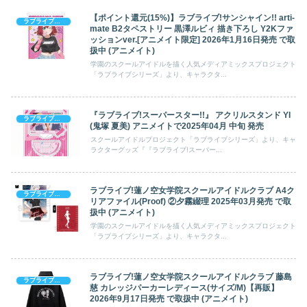
【ポイント還元(15%)】ラブライブ!サンシャイン!! arti-
ラブライブシリーズ
mate B2タペストリー 黒澤ルビィ 描き下ろし Y2Kファ
ッションver.[アニメイト限定] 2026年1月16日発売 で取
扱中 (アニメイト)
学園のスクールアイドルを描く人気メディアミックスプロジェクト
「ラブライブシリーズ」より、キャラクタ...
『ラブライブ!スーパースター!!』 アクリルスタンド YI
ラブライブシリーズ
(鬼塚 夏美) アニメイトで2025年04月 中旬 発売
スクールアイドルプロジェクト「ラブライブシリーズ」より、キャ
ラクターグッズ『『ラブライブ!スーパー...
ラブライブ!蓮ノ空女学院スクールアイドルクラブ A4ク
ラブライブシリーズ
リアファイル(Proof) ②夕霧綴理 2025年03月発売 で取
扱中 (アニメイト)
学園のスクールアイドルを描く人気メディアミックスプロジェクト
「ラブライブシリーズ」より、キャラクタ...
ラブライブ!蓮ノ空女学院スクールアイドルクラブ 藤島
ラブライブシリーズ
慈 カレッジパーカーレディース(サイズ/M)【再販】
2026年9月17日発売 で取扱中 (アニメイト)