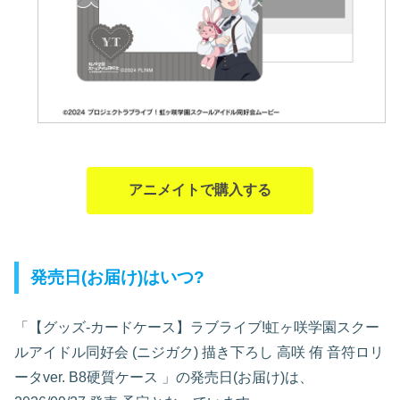
アニメイトで購入する
発売日(お届け)はいつ?
「【グッズ-カードケース】ラブライブ!虹ヶ咲学園スクー
ルアイドル同好会 (ニジガク) 描き下ろし 高咲 侑 音符ロリ
ータver. B8硬質ケース
」の発売日(お届け)は、