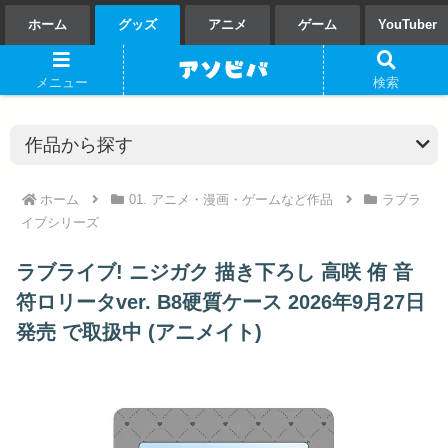
ホーム
グッズ
アニメ
ゲーム
YouTuber
メニュー
検索
ホーム
01. アニメ・漫画・ゲームなど作品
ラブラ
イブシリーズ
ラブライブ! ニジガク 描き下ろし 高咲 侑 音
符ロリータver. B8硬質ケース 2026年9月27日
発売 で取扱中 (アニメイト)