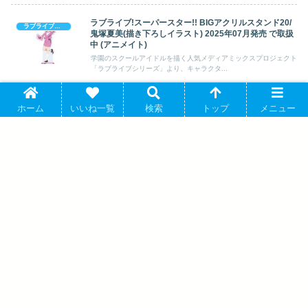
ラブライブ!スーパースター!! BIGアクリルスタンド20/
ラブライブシリーズ
鬼塚夏美(描き下ろしイラスト) 2025年07月発売 で取扱
中 (アニメイト)
学園のスクールアイドルを描く人気メディアミックスプロジェクト
「ラブライブシリーズ」より、キャラクタ...
ホーム
いいね一覧
検索
トップ
メニュー
ラブライブ! ニジガク 近江彼方 ちょこんと! ギャル制服
ラブライブシリーズ
ver. 2連ワイヤーアクリルキーホルダー 2026年4月7日
発売 で取扱中 (アニメイト)
学園のスクールアイドルを描く人気メディアミックスプロジェクト
「ラブライブシリーズ」より、キャラクタ...
ラブライブ! ニジガク 布ポスター/鐘 嵐珠
2025年4月19日発売 で取扱中 (アニメイ
ト)
葬送のフリーレンにゅ～とろ 葬送のフリ
ーレン ホログラムキーホルダー にゅ～と