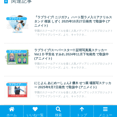
関連記事
『ラブライブ! ニジガク』 ハート型ラメ入りアクリルス
ラブライブシリーズ
タンド 桜坂 しずく 2025年10月27日発売 で取扱中 (ア
ニメイト)
学園のスクールアイドルを描く人気メディアミックスプロジェクト
「ラブライブシリーズ」より、キャラクタ...
ラブライブ!スーパースター!! 証明写真風ステッカー
ラブライブシリーズ
Vol.1 D 平安名 すみれ 2024年11月下旬発売 で取扱中
(アニメイト)
学園のスクールアイドルを描く人気メディアミックスプロジェクト
「ラブライブシリーズ」より、キャラクタ...
にじよん あにめーしょん2 優木 せつ菜 場面写ステッカ
ラブライブシリーズ
ー 2025年9月7日発売 で取扱中 (アニメイト)
学園のスクールアイドルを描く人気メディアミックスプロジェクト
「ラブライブシリーズ」より、キャラクタ...
ラブライブ!スクールアイドルフェスティバル パンケー
ラブライブシリーズ
ホーム
いいね一覧
検索
トップ
メニュー
キ作り編(高海 千歌・小原 鞠莉)グリッターアクリルバ