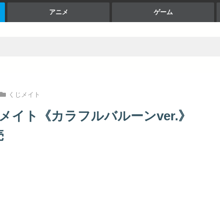
アニメ
ゲーム
くじメイト
イト《カラフルバルーンver.》
売