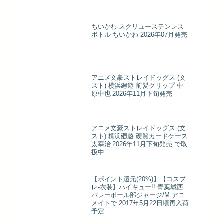
ちいかわ スクリューステンレス
ボトル ちいかわ 2026年07月発売
アニメ文豪ストレイドッグス (文
スト) 横浜廻遊 前髪クリップ 中
原中也 2026年11月下旬発売
アニメ文豪ストレイドッグス (文
スト) 横浜廻遊 硬質カードケース
太宰治 2026年11月下旬発売 で取
扱中
【ポイント還元(20%)】【コスプ
レ-衣装】ハイキュー!! 青葉城西
バレーボール部ジャージ/M アニ
メイトで 2017年5月22日頃再入荷
予定