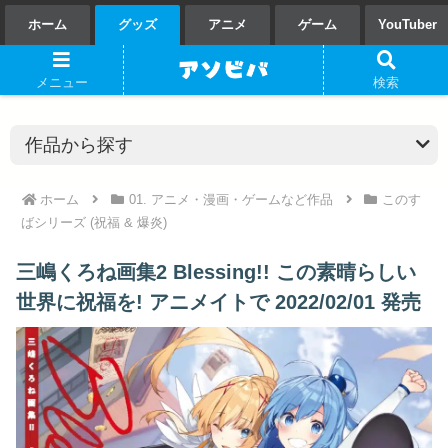
ホーム
グッズ
アニメ
ゲーム
YouTuber
メニュー
検索
ホーム
01. アニメ・漫画・ゲームなど作品
このす
ばシリーズ (祝福 & 爆炎)
三嶋くろね画集2 Blessing!! この素晴らしい
世界に祝福を! アニメイトで 2022/02/01 発売