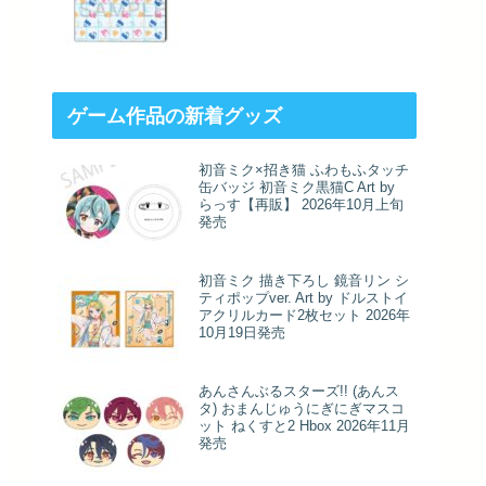
ゲーム作品の新着グッズ
初音ミク×招き猫 ふわもふタッチ
缶バッジ 初音ミク黒猫C Art by
らっす【再販】 2026年10月上旬
発売
初音ミク 描き下ろし 鏡音リン シ
ティポップver. Art by ドルストイ
アクリルカード2枚セット 2026年
10月19日発売
あんさんぶるスターズ!! (あんス
タ) おまんじゅうにぎにぎマスコ
ット ねくすと2 Hbox 2026年11月
発売