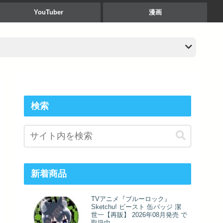
YouTuber
漫画
検索
新着商品
TVアニメ『ブルーロック』
Sketchu! ビースト 缶バッジ 潔
世一【再販】 2026年08月発売 で
取扱中