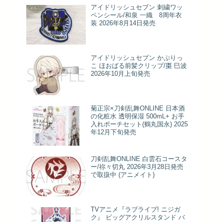
アイドリッシュセブン 刺繍ワッ
ペンシール/和泉 一織 8周年衣
装 2026年8月14日発売
アイドリッシュセブン かぷりっ
こ ほおばる前髪クリップ/棗 巳波
2026年10月上旬発売
菊正宗×刀剣乱舞ONLINE 日本酒
の化粧水 透明保湿 500mL+ お手
入れポーチセット(鶴丸国永) 2025
年12月下旬発売
刀剣乱舞ONLINE 白雲石コースタ
ー/祢々切丸 2026年3月28日発売
で取扱中 (アニメイト)
TVアニメ『ラブライブ! ニジガ
ク』 ビッグアクリルスタンド バ