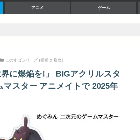
アニメ
ゲーム
このすばシリーズ (祝福 & 爆炎)
界に爆焔を!」 BIGアクリルスタ
マスター アニメイトで 2025年