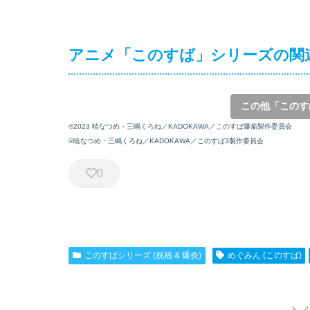
アニメ「このすば」シリーズの関
この他「このす
©2023 暁なつめ・三嶋くろね／KADOKAWA／このすば爆焔製作委員会
©暁なつめ・三嶋くろね／KADOKAWA／このすば3製作委員会
0
このすばシリーズ (祝福 & 爆炎)
めぐみん (このすば)