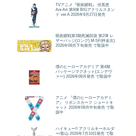
TVアニメ『呪術廻戦』 伏黒恵
Ani-Art 第9弾 BIGアクリルスタン
ド ver.A 2026年9月27日発売
呪術廻戦第3期死滅回游 第2弾 レ
ザーバッジ(ロング) M-SF(秤金次)
2026年09月下旬発売 で取扱中
僕のヒーローアカデミア 第4期
パッケージマグネット(エンデヴ
ァー) 2026年09月発売 で取扱中
アニメ 『僕のヒーローアカデミ
ア』 リボンスカーフ ショートキ
ャット 2026年09月中旬発売 で取
扱中
ハイキュー!! アクリルキーホルダ
ー/影山 2026年7月10日発売 で取