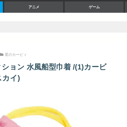
アニメ
ゲーム
星のカービィ
ョン 水風船型巾着 /(1)カービ
スカイ)